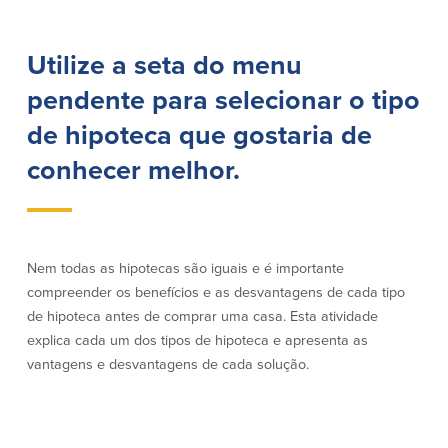
Empréstimos hipotecários
Recompensas de compras
Casas manufacturadas e móveis
Apple e Google Pay
Utilize a seta do menu
Linha de crédito de capital próprio
Gerenciamento de dinheiro
(HELOC)
Faça o seu pedido
pendente para selecionar o tipo
Empréstimo HEAT
Empréstimo automóvel BayCoast
de hipoteca que gostaria de
Pagamentos de empréstimos online
conhecer melhor.
Outros serviços
Partners Insurance
Nem todas as hipotecas são iguais e é importante
Cartão Multibanco/Débito
compreender os benefícios e as desvantagens de cada tipo
Caixas automáticas interactivas (ITM)
de hipoteca antes de comprar uma casa. Esta atividade
Cofres de segurança
explica cada um dos tipos de hipoteca e apresenta as
Câmbio de moeda estrangeira
vantagens e desvantagens de cada solução.
Empresas