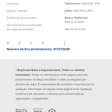
Carreiras
Telefónicos:
508-678-7641
Quem somos
Ajuda e suporte
Grátis:
888-806-2872
Quem somos
Afiliados
Política de privacidade
Banco Telefónico:
888-533-6695
Declaração de exoneração
Locais dos balcões em MA e RI
BayCoast Mortgage Company
de responsabilidade
NMLS# 403238
Ajuda e suporte
Plimoth Investment Advisors
Informação de licença da entidade
Partners Insurance Group
│
da hipoteca
Priority Funding
Número de Encaminhamento: 211372239
Carreiras
Políticas
©BayCoast Bank e baycoast.bank. Todos os direitos
reservados.
Todas as informações nesta página web são
Política de privacidade
propriedade do BayCoast Bank e estão protegidas por
Declaração de exoneração de
direitos de autor. É expressamente proibida a reprodução de
responsabilidade
qualquer informação divulgada nesta página web. Qualquer
Seguro de depósito FDIC e DIF
evidência de atividade criminosa será denunciada às
autoridades competentes.
Recursos