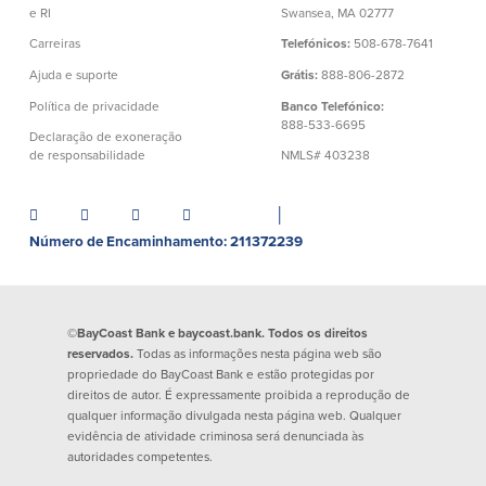
e RI
Swansea, MA 02777
Quem somos
Carreiras
Telefónicos:
508-678-7641
Quem somos
Afiliados
Ajuda e suporte
Grátis:
888-806-2872
Política de privacidade
Banco Telefónico:
888-533-6695
Locais dos balcões em MA e RI
BayCoast Mortgage Company
Declaração de exoneração
Ajuda e suporte
Plimoth Investment Advisors
de responsabilidade
NMLS# 403238
Informação de licença da entidade
Partners Insurance Group
da hipoteca
Priority Funding
│
Carreiras
Número de Encaminhamento: 211372239
Políticas
Política de privacidade
©BayCoast Bank e baycoast.bank. Todos os direitos
reservados.
Todas as informações nesta página web são
Declaração de exoneração de
propriedade do BayCoast Bank e estão protegidas por
responsabilidade
direitos de autor. É expressamente proibida a reprodução de
Seguro de depósito FDIC e DIF
qualquer informação divulgada nesta página web. Qualquer
evidência de atividade criminosa será denunciada às
autoridades competentes.
Recursos