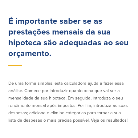
Empréstimos hipotecários
Recompensas de compras
Casas manufacturadas e móveis
Apple e Google Pay
Linha de crédito de capital próprio
É importante saber se as
Gerenciamento de dinheiro
(HELOC)
Faça o seu pedido
prestações mensais da sua
Empréstimo HEAT
Empréstimo automóvel BayCoast
hipoteca são adequadas ao seu
Pagamentos de empréstimos online
orçamento.
Outros serviços
Partners Insurance
De uma forma simples, esta calculadora ajuda a fazer essa
Cartão Multibanco/Débito
análise. Comece por introduzir quanto acha que vai ser a
Caixas automáticas interactivas (ITM)
mensalidade da sua hipoteca. Em seguida, introduza o seu
Cofres de segurança
rendimento mensal após impostos. Por fim, introduza as suas
Câmbio de moeda estrangeira
despesas; adicione e elimine categorias para tornar a sua
lista de despesas o mais precisa possível. Veja os resultados!
Empresas