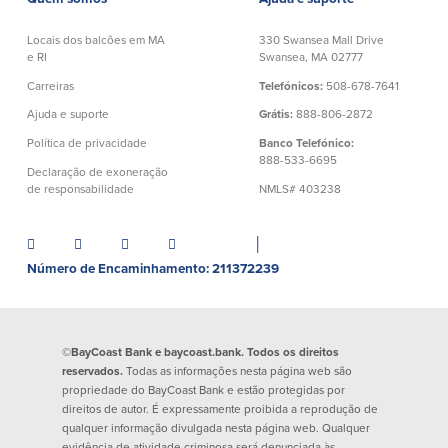
Quem somos
Locais dos balcões em MA
330 Swansea Mall Drive
e RI
Swansea, MA 02777
Quem somos
Afiliados
Carreiras
Telefónicos:
508-678-7641
Ajuda e suporte
Grátis:
888-806-2872
Locais dos balcões em MA e RI
BayCoast Mortgage Company
Ajuda e suporte
Plimoth Investment Advisors
Política de privacidade
Banco Telefónico:
888-533-6695
Informação de licença da entidade
Partners Insurance Group
Declaração de exoneração
da hipoteca
Priority Funding
de responsabilidade
NMLS# 403238
Carreiras
│
Políticas
Número de Encaminhamento: 211372239
Política de privacidade
Declaração de exoneração de
responsabilidade
©BayCoast Bank e baycoast.bank. Todos os direitos
Seguro de depósito FDIC e DIF
reservados.
Todas as informações nesta página web são
propriedade do BayCoast Bank e estão protegidas por
direitos de autor. É expressamente proibida a reprodução de
qualquer informação divulgada nesta página web. Qualquer
Recursos
evidência de atividade criminosa será denunciada às