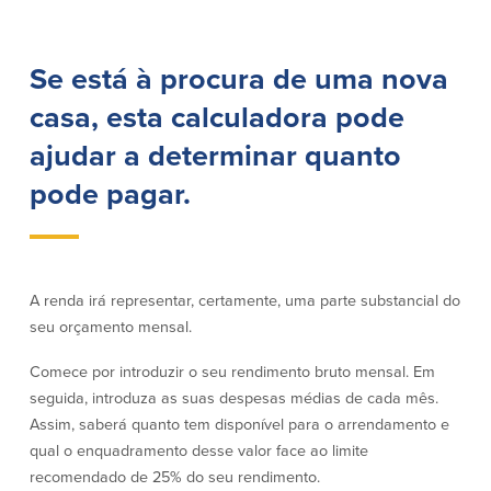
Empréstimos hipotecários
Recompensas de compras
Casas manufacturadas e móveis
Apple e Google Pay
Linha de crédito de capital próprio
Se está à procura de uma nova
Gerenciamento de dinheiro
(HELOC)
Faça o seu pedido
casa, esta calculadora pode
Empréstimo HEAT
Empréstimo automóvel BayCoast
ajudar a determinar quanto
Pagamentos de empréstimos online
pode pagar.
Outros serviços
Partners Insurance
Cartão Multibanco/Débito
A renda irá representar, certamente, uma parte substancial do
Caixas automáticas interactivas (ITM)
seu orçamento mensal.
Cofres de segurança
Comece por introduzir o seu rendimento bruto mensal. Em
Câmbio de moeda estrangeira
seguida, introduza as suas despesas médias de cada mês.
Assim, saberá quanto tem disponível para o arrendamento e
Empresas
qual o enquadramento desse valor face ao limite
recomendado de 25% do seu rendimento.