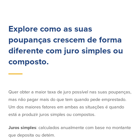
Empréstimos hipotecários
Recompensas de compras
Casas manufacturadas e móveis
Apple e Google Pay
Linha de crédito de capital próprio
Gerenciamento de dinheiro
(HELOC)
Explore como as suas
Faça o seu pedido
Empréstimo HEAT
poupanças crescem de forma
Empréstimo automóvel BayCoast
Pagamentos de empréstimos online
diferente com juro simples ou
composto.
Outros serviços
Partners Insurance
Cartão Multibanco/Débito
Quer obter a maior taxa de juro possível nas suas poupanças,
Caixas automáticas interactivas (ITM)
mas não pagar mais do que tem quando pede emprestado.
Cofres de segurança
Um dos maiores fatores em ambas as situações é quando
Câmbio de moeda estrangeira
está a produzir juros simples ou compostos.
Empresas
Juros simples
: calculados anualmente com base no montante
que deposita ou detém.