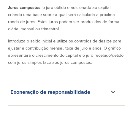
Conta à ordem
Poupanças
Empresarial
Juros compostos
: o juro obtido e adicionado ao capital,
criando uma base sobre a qual será calculada a próxima
Conta Poupança com Extrato
Conta à ordem de Análise
ronda de juros. Estes juros podem ser produzidos de forma
Conta Empresarial de Acesso ao
Empresarial
Mercado Monetário
diária, mensal ou trimestral.
Verificação de ajuste correto
Depósitos a prazo
Conta à ordem para Autarquias/Sem
Introduza o saldo inicial e utilize os controlos de deslize para
Planos de reforma
Fins Lucrativos
ajustar a contribuição mensal, taxa de juro e anos. O gráfico
IOLTA
apresentará o crescimento do capital e o juro recebido/detido
com juros simples face aos juros compostos.
Crédito
Serviços
Empréstimo Comercial
Soluções de Gestão de Caixa
Gabinete de Empréstimo Providence
iBanking
Exoneração de responsabilidade
Empréstimos e linhas de crédito
Cartão de débito Mastercard®
empresariais
BusinessCard®
Parcerias de Desenvolvimento de
Reordenar Cheques
Negócios
Pagamentos de empréstimos on-line