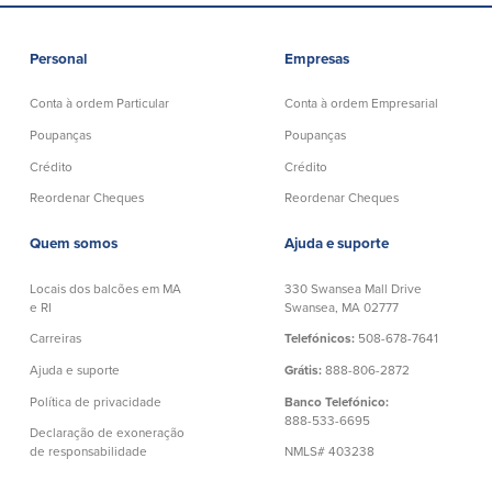
Quem somos
Personal
Empresas
Quem somos
Afiliados
Conta à ordem Particular
Conta à ordem Empresarial
Locais dos balcões em MA e RI
BayCoast Mortgage Company
Poupanças
Poupanças
Ajuda e suporte
Plimoth Investment Advisors
Crédito
Crédito
Informação de licença da entidade
Partners Insurance Group
da hipoteca
Reordenar Cheques
Reordenar Cheques
Priority Funding
Carreiras
Quem somos
Ajuda e suporte
Políticas
Locais dos balcões em MA
330 Swansea Mall Drive
e RI
Swansea, MA 02777
Política de privacidade
Carreiras
Telefónicos:
508-678-7641
Declaração de exoneração de
Ajuda e suporte
Grátis:
888-806-2872
responsabilidade
Política de privacidade
Banco Telefónico:
Seguro de depósito FDIC e DIF
888-533-6695
Declaração de exoneração
de responsabilidade
NMLS# 403238
Recursos