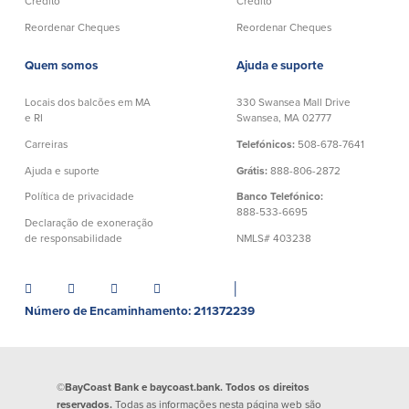
Crédito
Crédito
Quem somos
Reordenar Cheques
Reordenar Cheques
Quem somos
Afiliados
Quem somos
Ajuda e suporte
Locais dos balcões em MA
330 Swansea Mall Drive
Locais dos balcões em MA e RI
BayCoast Mortgage Company
e RI
Swansea, MA 02777
Ajuda e suporte
Plimoth Investment Advisors
Carreiras
Telefónicos:
508-678-7641
Informação de licença da entidade
Partners Insurance Group
da hipoteca
Priority Funding
Ajuda e suporte
Grátis:
888-806-2872
Carreiras
Política de privacidade
Banco Telefónico:
888-533-6695
Declaração de exoneração
Políticas
de responsabilidade
NMLS# 403238
Política de privacidade
│
Declaração de exoneração de
Número de Encaminhamento: 211372239
responsabilidade
Seguro de depósito FDIC e DIF
©BayCoast Bank e baycoast.bank. Todos os direitos
Recursos
reservados.
Todas as informações nesta página web são