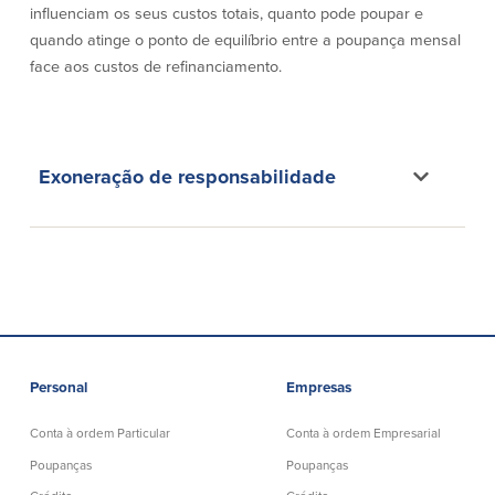
Conta à ordem
Poupanças
influenciam os seus custos totais, quanto pode poupar e
Empresarial
quando atinge o ponto de equilíbrio entre a poupança mensal
Conta Poupança com Extrato
face aos custos de refinanciamento.
Conta à ordem de Análise
Conta Empresarial de Acesso ao
Empresarial
Mercado Monetário
Verificação de ajuste correto
Depósitos a prazo
Conta à ordem para Autarquias/Sem
Planos de reforma
Fins Lucrativos
Exoneração de responsabilidade
IOLTA
Crédito
Serviços
Empréstimo Comercial
Soluções de Gestão de Caixa
Gabinete de Empréstimo Providence
iBanking
Empréstimos e linhas de crédito
Cartão de débito Mastercard®
empresariais
BusinessCard®
Personal
Empresas
Parcerias de Desenvolvimento de
Reordenar Cheques
Negócios
Conta à ordem Particular
Conta à ordem Empresarial
Pagamentos de empréstimos on-line
Poupanças
Poupanças