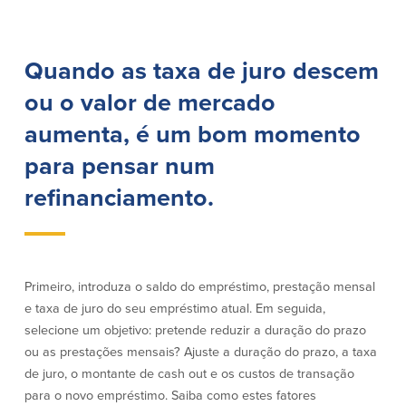
Empréstimos hipotecários
Recompensas de compras
Casas manufacturadas e móveis
Apple e Google Pay
Linha de crédito de capital próprio
Gerenciamento de dinheiro
Quando as taxa de juro descem
(HELOC)
Faça o seu pedido
Empréstimo HEAT
ou o valor de mercado
Empréstimo automóvel BayCoast
aumenta, é um bom momento
Pagamentos de empréstimos online
para pensar num
Outros serviços
refinanciamento.
Partners Insurance
Cartão Multibanco/Débito
Caixas automáticas interactivas (ITM)
Primeiro, introduza o saldo do empréstimo, prestação mensal
Cofres de segurança
e taxa de juro do seu empréstimo atual. Em seguida,
Câmbio de moeda estrangeira
selecione um objetivo: pretende reduzir a duração do prazo
ou as prestações mensais? Ajuste a duração do prazo, a taxa
Empresas
de juro, o montante de cash out e os custos de transação
para o novo empréstimo. Saiba como estes fatores