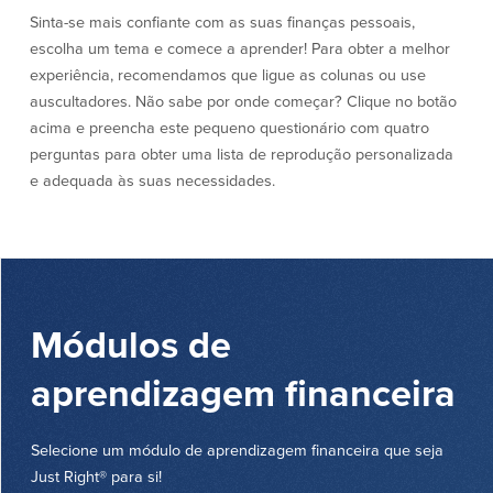
Sinta-se mais confiante com as suas finanças pessoais,
Quem somos
escolha um tema e comece a aprender! Para obter a melhor
experiência, recomendamos que ligue as colunas ou use
Quem somos
Afiliados
auscultadores. Não sabe por onde começar? Clique no botão
acima e preencha este pequeno questionário com quatro
Locais dos balcões em MA e RI
BayCoast Mortgage Company
Ajuda e suporte
Plimoth Investment Advisors
perguntas para obter uma lista de reprodução personalizada
Informação de licença da entidade
Partners Insurance Group
e adequada às suas necessidades.
da hipoteca
Priority Funding
Carreiras
Políticas
Módulos de
Política de privacidade
Declaração de exoneração de
aprendizagem financeira
responsabilidade
Seguro de depósito FDIC e DIF
Selecione um módulo de aprendizagem financeira que seja
Just Right® para si!
Recursos