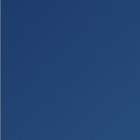
Segurança
Recursos
Segurança
Programa de sensibilização do
cliente para a segurança da Internet
em casa
Comunidade
Comunidade
Programas de
educação
Community Reinvestment Act
Get on the Bus
Donativos e patrocínios
Diretrizes de doação
Perguntas mais frequentes