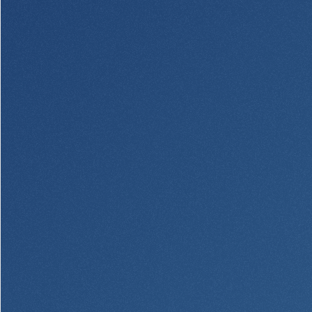
Plimoth Investment
BayCoast Mortgage
BayCoast Insurance
Abrir Conta Online
Localizações
Procurar
Português