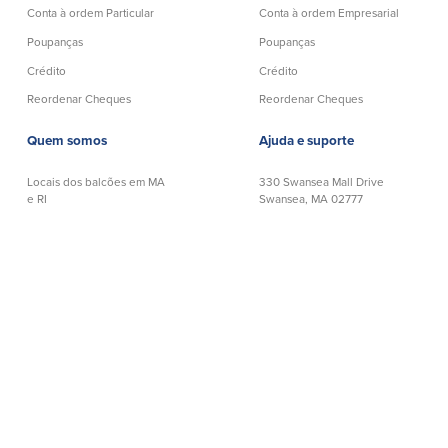
Conta à ordem Particular
Conta à ordem Empresarial
Poupanças
Poupanças
Crédito
Crédito
Reordenar Cheques
Reordenar Cheques
Quem somos
Ajuda e suporte
Locais dos balcões em MA
330 Swansea Mall Drive
e RI
Swansea, MA 02777
Carreiras
Telefónicos:
508-678-7641
Ajuda e suporte
Grátis:
888-806-2872
Política de privacidade
Banco Telefónico:
888-533-6695
Declaração de exoneração
de responsabilidade
NMLS# 403238
│
Número de Encaminhamento: 211372239