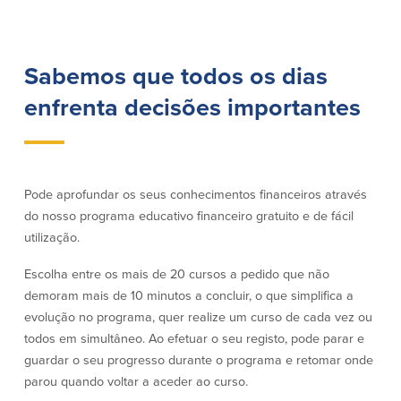
Conta à ordem
Poupanças
Empresarial
Conta Poupança com Extrato
Conta à ordem de Análise
Conta Empresarial de Acesso ao
Sabemos que todos os dias
Empresarial
Mercado Monetário
Verificação de ajuste correto
enfrenta decisões importantes
Depósitos a prazo
Conta à ordem para Autarquias/Sem
Planos de reforma
Fins Lucrativos
IOLTA
Pode aprofundar os seus conhecimentos financeiros através
Crédito
Serviços
do nosso programa educativo financeiro gratuito e de fácil
utilização.
Empréstimo Comercial
Soluções de Gestão de Caixa
Gabinete de Empréstimo Providence
iBanking
Escolha entre os mais de 20 cursos a pedido que não
Empréstimos e linhas de crédito
Cartão de débito Mastercard®
demoram mais de 10 minutos a concluir, o que simplifica a
empresariais
BusinessCard®
evolução no programa, quer realize um curso de cada vez ou
Parcerias de Desenvolvimento de
Reordenar Cheques
todos em simultâneo. Ao efetuar o seu registo, pode parar e
Negócios
guardar o seu progresso durante o programa e retomar onde
Pagamentos de empréstimos on-line
parou quando voltar a aceder ao curso.