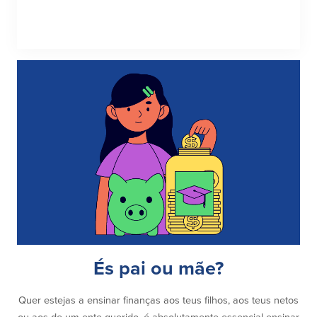
És pai ou mãe?
Quer estejas a ensinar finanças aos teus filhos, aos teus netos