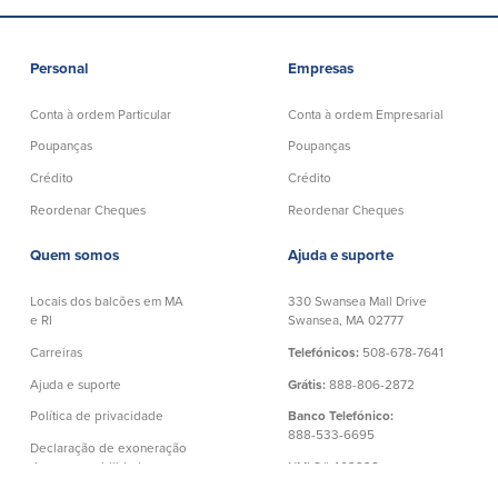
Personal
Empresas
Conta à ordem Particular
Conta à ordem Empresarial
Poupanças
Poupanças
Crédito
Crédito
Reordenar Cheques
Reordenar Cheques
Quem somos
Ajuda e suporte
Locais dos balcões em MA
330 Swansea Mall Drive
e RI
Swansea, MA 02777
Carreiras
Telefónicos:
508-678-7641
Ajuda e suporte
Grátis:
888-806-2872
Política de privacidade
Banco Telefónico:
888-533-6695
Declaração de exoneração
de responsabilidade
NMLS# 403238