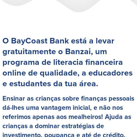
Conta à ordem
Poupanças
Empresarial
Conta Poupança com Extrato
Conta à ordem de Análise
Conta Empresarial de Acesso ao
Empresarial
Mercado Monetário
Verificação de ajuste correto
Depósitos a prazo
O BayCoast Bank está a levar
Conta à ordem para Autarquias/Sem
Planos de reforma
Fins Lucrativos
gratuitamente o Banzai, um
IOLTA
programa de literacia financeira
online de qualidade, a educadores
Crédito
Serviços
e estudantes da tua área.
Empréstimo Comercial
Soluções de Gestão de Caixa
Gabinete de Empréstimo Providence
iBanking
Ensinar as crianças sobre finanças pessoais
Empréstimos e linhas de crédito
Cartão de débito Mastercard®
empresariais
BusinessCard®
dá-lhes uma vantagem inicial, e não nos
Parcerias de Desenvolvimento de
Reordenar Cheques
referimos apenas aos mealheiros! Ajuda as
Negócios
Pagamentos de empréstimos on-line
crianças a dominar estratégias de
investimento, poupança e até de crédito.