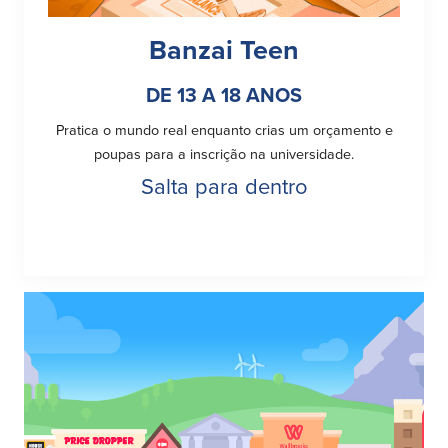
Banzai Teen
Plimoth Investment
DE 13 A 18 ANOS
Pratica o mundo real enquanto crias um orçamento e
poupas para a inscrição na universidade.
BayCoast Mortgage
Salta para dentro
BayCoast Insurance
Abrir Conta Online
Localizações
Procurar
Português
English