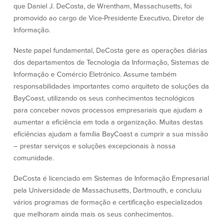
Conta à ordem
Poupanças
que Daniel J. DeCosta, de Wrentham, Massachusetts, foi
Empresarial
promovido ao cargo de Vice-Presidente Executivo, Diretor de
Conta Poupança com Extrato
Informação.
Conta à ordem de Análise
Conta Empresarial de Acesso ao
Empresarial
Mercado Monetário
Neste papel fundamental, DeCosta gere as operações diárias
Verificação de ajuste correto
Depósitos a prazo
dos departamentos de Tecnologia da Informação, Sistemas de
Conta à ordem para Autarquias/Sem
Planos de reforma
Informação e Comércio Eletrónico. Assume também
Fins Lucrativos
responsabilidades importantes como arquiteto de soluções da
IOLTA
BayCoast, utilizando os seus conhecimentos tecnológicos
para conceber novos processos empresariais que ajudam a
Crédito
Serviços
aumentar a eficiência em toda a organização. Muitas destas
eficiências ajudam a família BayCoast a cumprir a sua missão
Empréstimo Comercial
Soluções de Gestão de Caixa
– prestar serviços e soluções excepcionais à nossa
Gabinete de Empréstimo Providence
iBanking
comunidade.
Empréstimos e linhas de crédito
Cartão de débito Mastercard®
empresariais
BusinessCard®
DeCosta é licenciado em Sistemas de Informação Empresarial
Parcerias de Desenvolvimento de
Reordenar Cheques
pela Universidade de Massachusetts, Dartmouth, e concluiu
Negócios
Pagamentos de empréstimos on-line
vários programas de formação e certificação especializados
que melhoram ainda mais os seus conhecimentos.