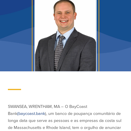
Empréstimos hipotecários
Recompensas de compras
Casas manufacturadas e móveis
Apple e Google Pay
Linha de crédito de capital próprio
Gerenciamento de dinheiro
(HELOC)
Faça o seu pedido
Empréstimo HEAT
Empréstimo automóvel BayCoast
Pagamentos de empréstimos online
Outros serviços
Partners Insurance
Cartão Multibanco/Débito
Caixas automáticas interactivas (ITM)
Cofres de segurança
Câmbio de moeda estrangeira
SWANSEA, WRENTHAM, MA – O BayCoast
Bank
(baycoast.bank
), um banco de poupança comunitário de
Empresas
longa data que serve as pessoas e as empresas da costa sul
de Massachusetts e Rhode Island, tem o orgulho de anunciar