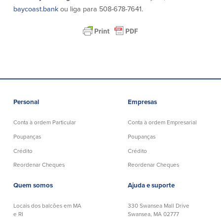
baycoast.bank
ou liga para 508-678-7641.
Segurança
Recursos
Segurança
Programa de sensibilização do
cliente para a segurança da Internet
em casa
Comunidade
Personal
Empresas
Conta à ordem Particular
Conta à ordem Empresarial
Comunidade
Programas de
educação
Poupanças
Poupanças
Community Reinvestment Act
Crédito
Crédito
Get on the Bus
Reordenar Cheques
Reordenar Cheques
Donativos e patrocínios
Quem somos
Ajuda e suporte
Locais dos balcões em MA
330 Swansea Mall Drive
Diretrizes de doação
e RI
Swansea, MA 02777
Perguntas mais frequentes