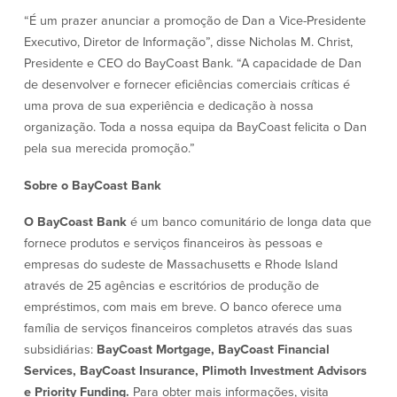
Quem somos
“É um prazer anunciar a promoção de Dan a Vice-Presidente
Executivo, Diretor de Informação”, disse Nicholas M. Christ,
Quem somos
Afiliados
Presidente e CEO do BayCoast Bank. “A capacidade de Dan
de desenvolver e fornecer eficiências comerciais críticas é
Locais dos balcões em MA e RI
BayCoast Mortgage Company
uma prova de sua experiência e dedicação à nossa
Ajuda e suporte
Plimoth Investment Advisors
organização. Toda a nossa equipa da BayCoast felicita o Dan
Informação de licença da entidade
Partners Insurance Group
pela sua merecida promoção.”
da hipoteca
Priority Funding
Carreiras
Sobre o BayCoast Bank
O BayCoast Bank
é um banco comunitário de longa data que
Políticas
fornece produtos e serviços financeiros às pessoas e
empresas do sudeste de Massachusetts e Rhode Island
Política de privacidade
através de 25 agências e escritórios de produção de
Declaração de exoneração de
empréstimos, com mais em breve. O banco oferece uma
responsabilidade
família de serviços financeiros completos através das suas
Seguro de depósito FDIC e DIF
subsidiárias:
BayCoast Mortgage, BayCoast Financial
Services, BayCoast Insurance, Plimoth Investment Advisors
Recursos
e Priority Funding.
Para obter mais informações, visita