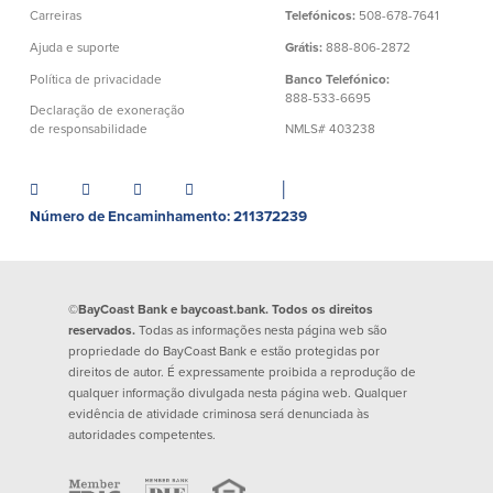
Carreiras
Telefónicos:
508-678-7641
Ajuda e suporte
Grátis:
888-806-2872
Plimoth Investment
Política de privacidade
Banco Telefónico:
888-533-6695
Declaração de exoneração
de responsabilidade
NMLS# 403238
BayCoast Mortgage
│
Número de Encaminhamento: 211372239
BayCoast Insurance
Abrir Conta Online
©BayCoast Bank e baycoast.bank. Todos os direitos
Localizações
reservados.
Todas as informações nesta página web são
propriedade do BayCoast Bank e estão protegidas por
direitos de autor. É expressamente proibida a reprodução de
Procurar
qualquer informação divulgada nesta página web. Qualquer
evidência de atividade criminosa será denunciada às
Português
autoridades competentes.
English