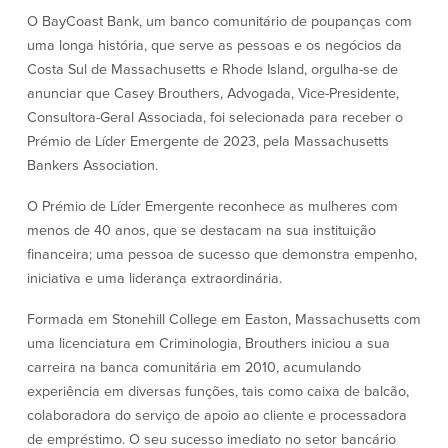
Conta à ordem
Poupanças
O BayCoast Bank, um banco comunitário de poupanças com
Empresarial
uma longa história, que serve as pessoas e os negócios da
Conta Poupança com Extrato
Costa Sul de Massachusetts e Rhode Island, orgulha-se de
Conta à ordem de Análise
Conta Empresarial de Acesso ao
Empresarial
anunciar que Casey Brouthers, Advogada, Vice-Presidente,
Mercado Monetário
Verificação de ajuste correto
Depósitos a prazo
Consultora-Geral Associada, foi selecionada para receber o
Conta à ordem para Autarquias/Sem
Planos de reforma
Prémio de Líder Emergente de 2023, pela Massachusetts
Fins Lucrativos
Bankers Association.
IOLTA
O Prémio de Líder Emergente reconhece as mulheres com
menos de 40 anos, que se destacam na sua instituição
Crédito
Serviços
financeira; uma pessoa de sucesso que demonstra empenho,
iniciativa e uma liderança extraordinária.
Empréstimo Comercial
Soluções de Gestão de Caixa
Gabinete de Empréstimo Providence
iBanking
Formada em Stonehill College em Easton, Massachusetts com
Empréstimos e linhas de crédito
Cartão de débito Mastercard®
empresariais
BusinessCard®
uma licenciatura em Criminologia, Brouthers iniciou a sua
Parcerias de Desenvolvimento de
Reordenar Cheques
carreira na banca comunitária em 2010, acumulando
Negócios
experiência em diversas funções, tais como caixa de balcão,
Pagamentos de empréstimos on-line
colaboradora do serviço de apoio ao cliente e processadora
de empréstimo. O seu sucesso imediato no setor bancário