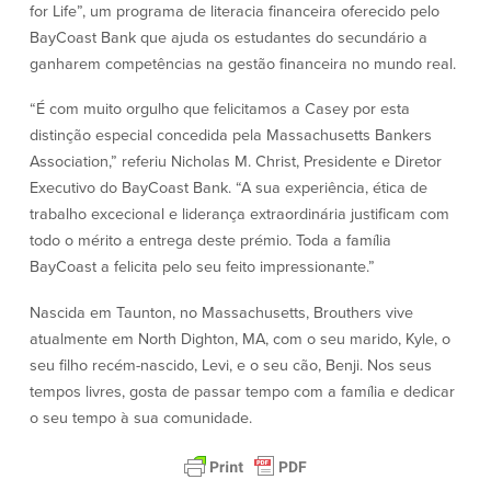
for Life”, um programa de literacia financeira oferecido pelo
Segurança
Recursos
BayCoast Bank que ajuda os estudantes do secundário a
ganharem competências na gestão financeira no mundo real.
Segurança
“É com muito orgulho que felicitamos a Casey por esta
Programa de sensibilização do
cliente para a segurança da Internet
distinção especial concedida pela Massachusetts Bankers
em casa
Association,” referiu Nicholas M. Christ, Presidente e Diretor
Executivo do BayCoast Bank. “A sua experiência, ética de
trabalho excecional e liderança extraordinária justificam com
Comunidade
todo o mérito a entrega deste prémio. Toda a família
BayCoast a felicita pelo seu feito impressionante.”
Comunidade
Programas de
educação
Nascida em Taunton, no Massachusetts, Brouthers vive
Community Reinvestment Act
atualmente em North Dighton, MA, com o seu marido, Kyle, o
Get on the Bus
seu filho recém-nascido, Levi, e o seu cão, Benji. Nos seus
tempos livres, gosta de passar tempo com a família e dedicar
Donativos e patrocínios
o seu tempo à sua comunidade.
Diretrizes de doação
Perguntas mais frequentes