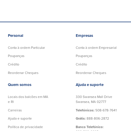
Plimoth Investment
Personal
Empresas
BayCoast Mortgage
Conta à ordem Particular
Conta à ordem Empresarial
Poupanças
Poupanças
BayCoast Insurance
Crédito
Crédito
Abrir Conta Online
Reordenar Cheques
Reordenar Cheques
Localizações
Quem somos
Ajuda e suporte
Locais dos balcões em MA
330 Swansea Mall Drive
Procurar
e RI
Swansea, MA 02777
Carreiras
Telefónicos:
508-678-7641
Português
Ajuda e suporte
Grátis:
888-806-2872
English
Política de privacidade
Banco Telefónico: