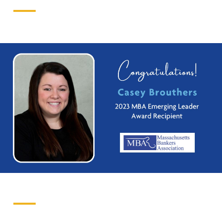
Empréstimos hipotecários
Recompensas de compras
Casas manufacturadas e móveis
Apple e Google Pay
Linha de crédito de capital próprio
Gerenciamento de dinheiro
(HELOC)
Faça o seu pedido
Empréstimo HEAT
Empréstimo automóvel BayCoast
Pagamentos de empréstimos online
Outros serviços
Partners Insurance
Cartão Multibanco/Débito
Caixas automáticas interactivas (ITM)
Cofres de segurança
Câmbio de moeda estrangeira
Empresas