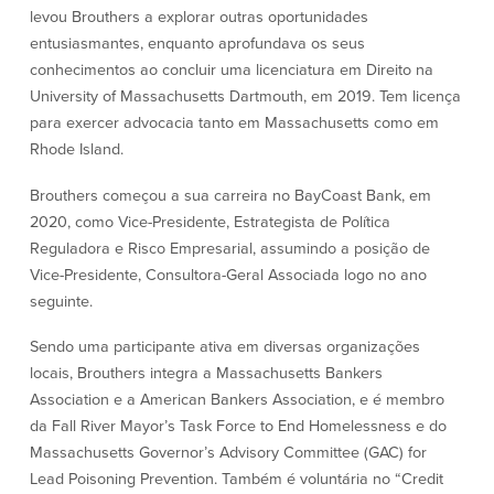
levou Brouthers a explorar outras oportunidades
Quem somos
entusiasmantes, enquanto aprofundava os seus
conhecimentos ao concluir uma licenciatura em Direito na
Quem somos
Afiliados
University of Massachusetts Dartmouth, em 2019. Tem licença
para exercer advocacia tanto em Massachusetts como em
Locais dos balcões em MA e RI
BayCoast Mortgage Company
Rhode Island.
Ajuda e suporte
Plimoth Investment Advisors
Informação de licença da entidade
Partners Insurance Group
Brouthers começou a sua carreira no BayCoast Bank, em
da hipoteca
Priority Funding
2020, como Vice-Presidente, Estrategista de Política
Carreiras
Reguladora e Risco Empresarial, assumindo a posição de
Vice-Presidente, Consultora-Geral Associada logo no ano
Políticas
seguinte.
Política de privacidade
Sendo uma participante ativa em diversas organizações
Declaração de exoneração de
locais, Brouthers integra a Massachusetts Bankers
responsabilidade
Association e a American Bankers Association, e é membro
Seguro de depósito FDIC e DIF
da Fall River Mayor’s Task Force to End Homelessness e do
Massachusetts Governor’s Advisory Committee (GAC) for
Lead Poisoning Prevention. Também é voluntária no “Credit
Recursos