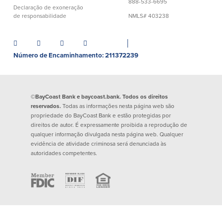
888-533-6695
Declaração de exoneração
Español
de responsabilidade
NMLS# 403238
│
Número de Encaminhamento: 211372239
©BayCoast Bank e baycoast.bank. Todos os direitos
reservados.
Todas as informações nesta página web são
propriedade do BayCoast Bank e estão protegidas por
direitos de autor. É expressamente proibida a reprodução de
qualquer informação divulgada nesta página web. Qualquer
evidência de atividade criminosa será denunciada às
autoridades competentes.