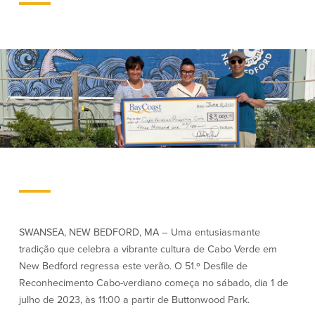
Empréstimos hipotecários
Recompensas de compras
Casas manufacturadas e móveis
Apple e Google Pay
Linha de crédito de capital próprio
Gerenciamento de dinheiro
(HELOC)
Faça o seu pedido
Empréstimo HEAT
Empréstimo automóvel BayCoast
Pagamentos de empréstimos online
Outros serviços
Partners Insurance
Cartão Multibanco/Débito
Caixas automáticas interactivas (ITM)
Cofres de segurança
SWANSEA, NEW BEDFORD, MA – Uma entusiasmante
Câmbio de moeda estrangeira
tradição que celebra a vibrante cultura de Cabo Verde em
New Bedford regressa este verão. O 51.º Desfile de
Reconhecimento Cabo-verdiano começa no sábado, dia 1 de
Empresas
julho de 2023, às 11:00 a partir de Buttonwood Park.