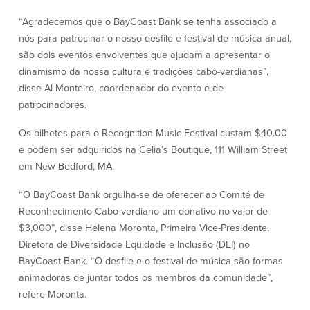
Quem somos
“Agradecemos que o BayCoast Bank se tenha associado a
nós para patrocinar o nosso desfile e festival de música anual,
Quem somos
Afiliados
são dois eventos envolventes que ajudam a apresentar o
dinamismo da nossa cultura e tradições cabo-verdianas”,
Locais dos balcões em MA e RI
BayCoast Mortgage Company
disse Al Monteiro, coordenador do evento e de
Ajuda e suporte
Plimoth Investment Advisors
patrocinadores.
Informação de licença da entidade
Partners Insurance Group
da hipoteca
Priority Funding
Os bilhetes para o Recognition Music Festival custam $40.00
Carreiras
e podem ser adquiridos na Celia’s Boutique, 111 William Street
em New Bedford, MA.
Políticas
“O BayCoast Bank orgulha-se de oferecer ao Comité de
Reconhecimento Cabo-verdiano um donativo no valor de
Política de privacidade
$3,000”, disse Helena Moronta, Primeira Vice-Presidente,
Declaração de exoneração de
responsabilidade
Diretora de Diversidade Equidade e Inclusão (DEI) no
Seguro de depósito FDIC e DIF
BayCoast Bank. “O desfile e o festival de música são formas
animadoras de juntar todos os membros da comunidade”,
refere Moronta.
Recursos