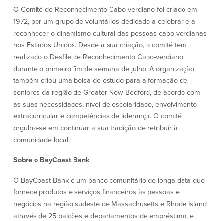
O Comité de Reconhecimento Cabo-verdiano foi criado em
Segurança
Recursos
1972, por um grupo de voluntários dedicado a celebrar e a
reconhecer o dinamismo cultural das pessoas cabo-verdianas
Segurança
nos Estados Unidos. Desde a sua criação, o comité tem
Programa de sensibilização do
realizado o Desfile de Reconhecimento Cabo-verdiano
cliente para a segurança da Internet
em casa
durante o primeiro fim de semana de julho. A organização
também criou uma bolsa de estudo para a formação de
seniores da região de Greater New Bedford, de acordo com
Comunidade
as suas necessidades, nível de escolaridade, envolvimento
extracurricular e competências de liderança. O comité
Comunidade
Programas de
orgulha-se em continuar a sua tradição de retribuir à
educação
comunidade local.
Community Reinvestment Act
Get on the Bus
Sobre o BayCoast Bank
O BayCoast Bank é um banco comunitário de longa data que
Donativos e patrocínios
fornece produtos e serviços financeiros às pessoas e
negócios na região sudeste de Massachusetts e Rhode Island
Diretrizes de doação
através de 25 balcões e departamentos de empréstimo, e
Perguntas mais frequentes