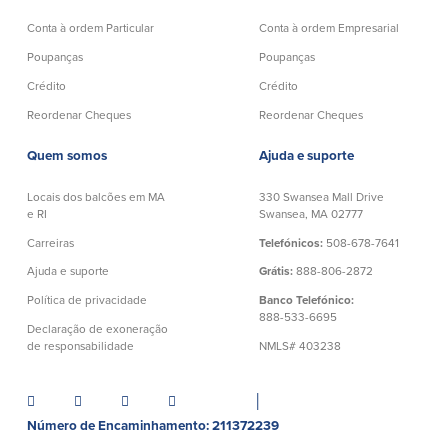
Español
Conta à ordem Particular
Conta à ordem Empresarial
Poupanças
Poupanças
Crédito
Crédito
Reordenar Cheques
Reordenar Cheques
Quem somos
Ajuda e suporte
Locais dos balcões em MA
330 Swansea Mall Drive
e RI
Swansea, MA 02777
Carreiras
Telefónicos:
508-678-7641
Ajuda e suporte
Grátis:
888-806-2872
Política de privacidade
Banco Telefónico:
888-533-6695
Declaração de exoneração
de responsabilidade
NMLS# 403238
│
Número de Encaminhamento: 211372239