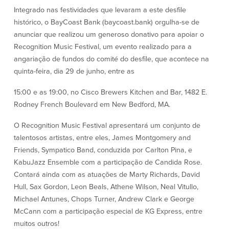
Conta à ordem
Poupanças
Integrado nas festividades que levaram a este desfile
Empresarial
histórico, o BayCoast Bank (baycoast.bank) orgulha-se de
Conta Poupança com Extrato
anunciar que realizou um generoso donativo para apoiar o
Conta à ordem de Análise
Conta Empresarial de Acesso ao
Empresarial
Recognition Music Festival, um evento realizado para a
Mercado Monetário
Verificação de ajuste correto
angariação de fundos do comité do desfile, que acontece na
Depósitos a prazo
Conta à ordem para Autarquias/Sem
quinta-feira, dia 29 de junho, entre as
Planos de reforma
Fins Lucrativos
IOLTA
15:00 e as 19:00, no Cisco Brewers Kitchen and Bar, 1482 E.
Rodney French Boulevard em New Bedford, MA.
Crédito
Serviços
O Recognition Music Festival apresentará um conjunto de
talentosos artistas, entre eles, James Montgomery and
Empréstimo Comercial
Soluções de Gestão de Caixa
Friends, Sympatico Band, conduzida por Carlton Pina, e
Gabinete de Empréstimo Providence
iBanking
KabuJazz Ensemble com a participação de Candida Rose.
Empréstimos e linhas de crédito
Cartão de débito Mastercard®
Contará ainda com as atuações de Marty Richards, David
empresariais
BusinessCard®
Parcerias de Desenvolvimento de
Reordenar Cheques
Hull, Sax Gordon, Leon Beals, Athene Wilson, Neal Vitullo,
Negócios
Michael Antunes, Chops Turner, Andrew Clark e George
Pagamentos de empréstimos on-line
McCann com a participação especial de KG Express, entre
muitos outros!