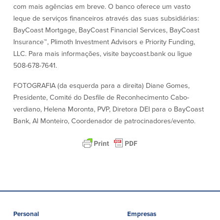
com mais agências em breve. O banco oferece um vasto
leque de serviços financeiros através das suas subsidiárias:
Plimoth Investment
BayCoast Mortgage, BayCoast Financial Services, BayCoast
Insurance™, Plimoth Investment Advisors e Priority Funding,
LLC. Para mais informações, visite baycoast.bank ou ligue
508-678-7641.
BayCoast Mortgage
FOTOGRAFIA (da esquerda para a direita) Diane Gomes,
Presidente, Comité do Desfile de Reconhecimento Cabo-
BayCoast Insurance
verdiano, Helena Moronta, PVP, Diretora DEI para o BayCoast
Bank, Al Monteiro, Coordenador de patrocinadores/evento.
Abrir Conta Online
Localizações
Procurar
Português
English
Personal
Empresas