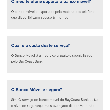
O meu telefone suporta o banco móvel?
Segurança
Recursos
O banco móvel é suportado pela maioria dos telefones
que disponibilizam acesso à Internet.
Segurança
Programa de sensibilização do
cliente para a segurança da Internet
em casa
Qual é o custo deste serviço?
Comunidade
O Banco Móvel é um serviço gratuito disponibilizado
Comunidade
Programas de
pelo BayCoast Bank.
educação
Community Reinvestment Act
Get on the Bus
O Banco Móvel é seguro?
Donativos e patrocínios
Sim. O serviço de banco móvel do BayCoast Bank utiliza
Diretrizes de doação
o nível de segurança mais avançado disponível e não
Perguntas mais frequentes