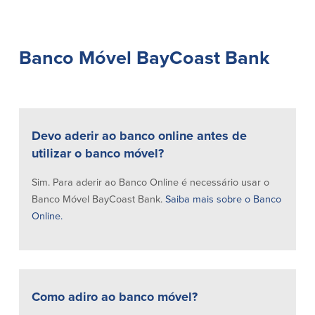
Conta à ordem
Poupanças
Empresarial
Conta Poupança com Extrato
Conta à ordem de Análise
Banco Móvel BayCoast Bank
Conta Empresarial de Acesso ao
Empresarial
Mercado Monetário
Verificação de ajuste correto
Depósitos a prazo
Conta à ordem para Autarquias/Sem
Planos de reforma
Fins Lucrativos
IOLTA
Devo aderir ao banco online antes de
utilizar o banco móvel?
Crédito
Serviços
Sim. Para aderir ao Banco Online é necessário usar o
Empréstimo Comercial
Soluções de Gestão de Caixa
Banco Móvel BayCoast Bank.
Saiba mais sobre o Banco
Gabinete de Empréstimo Providence
iBanking
Online.
Empréstimos e linhas de crédito
Cartão de débito Mastercard®
empresariais
BusinessCard®
Parcerias de Desenvolvimento de
Reordenar Cheques
Negócios
Pagamentos de empréstimos on-line
Como adiro ao banco móvel?