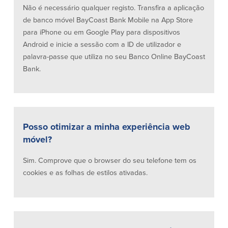
Não é necessário qualquer registo. Transfira a aplicação
Quem somos
de banco móvel BayCoast Bank Mobile na App Store
para iPhone ou em Google Play para dispositivos
Quem somos
Afiliados
Android e inicie a sessão com a ID de utilizador e
palavra-passe que utiliza no seu Banco Online BayCoast
Locais dos balcões em MA e RI
BayCoast Mortgage Company
Bank.
Ajuda e suporte
Plimoth Investment Advisors
Informação de licença da entidade
Partners Insurance Group
da hipoteca
Priority Funding
Carreiras
Posso otimizar a minha experiência web
Políticas
móvel?
Política de privacidade
Sim. Comprove que o browser do seu telefone tem os
Declaração de exoneração de
cookies e as folhas de estilos ativadas.
responsabilidade
Seguro de depósito FDIC e DIF
Recursos