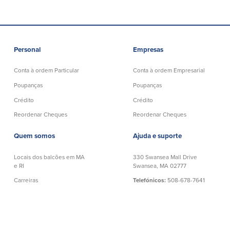
Personal
Empresas
Conta à ordem Particular
Conta à ordem Empresarial
Poupanças
Poupanças
Crédito
Crédito
Reordenar Cheques
Reordenar Cheques
Quem somos
Ajuda e suporte
Locais dos balcões em MA
330 Swansea Mall Drive
e RI
Swansea, MA 02777
Carreiras
Telefónicos:
508-678-7641
Ajuda e suporte
Grátis:
888-806-2872
Política de privacidade
Banco Telefónico:
888-533-6695
Declaração de exoneração