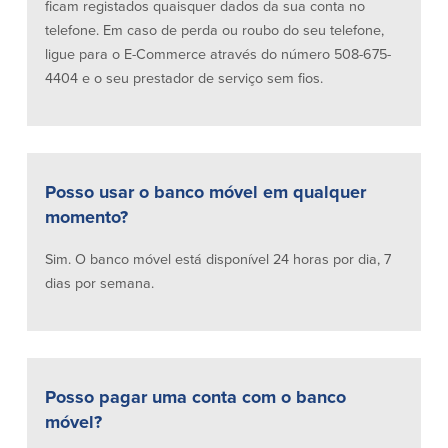
ficam registados quaisquer dados da sua conta no
telefone. Em caso de perda ou roubo do seu telefone,
ligue para o E-Commerce através do número 508-675-
Plimoth Investment
4404 e o seu prestador de serviço sem fios.
BayCoast Mortgage
Posso usar o banco móvel em qualquer
BayCoast Insurance
momento?
Abrir Conta Online
Sim. O banco móvel está disponível 24 horas por dia, 7
dias por semana.
Localizações
Procurar
Português
Posso pagar uma conta com o banco
móvel?
English