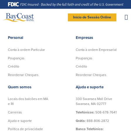
Saltar
Saltar
Ir
Documentos
para
para
para
em
a
o
o
formato
navegação
conteúdo
rodapé
de
documento
Site
portátil
Início de Sessão Online
(PDF)
exigem
logo
Adobe
LOGIN DE BANCO PARTICULAR
Acrobat
Reader
5.0
ou
superior
Personal
Empresas
para
Particular
visualizar,
baixa
Adobe®
Acrobat
Conta à ordem Particular
Conta à ordem Empresarial
Reader
Conta à ordem
Poupanças
(abre
.
numa
Particular
Poupanças
Poupanças
nova
Entrar Banco Particular
janela)
Crédito
Crédito
Conta Poupança com Extrato
Verificação ativa
Clube de Poupança
New User
|
Esqueceu a senha
Reordenar Cheques
Reordenar Cheques
Conta à ordem Direta
Depósitos a prazo
– OR –
Conta à ordem Preferencial
Quem somos
Ajuda e suporte
Conta do mercado monetário
Reordenar Cheques
IR PARA O BANCO EMPRESAS
Locais dos balcões em MA
330 Swansea Mall Drive
e RI
Swansea, MA 02777
Crédito
Banco Online
Carreiras
Telefónicos:
508-678-7641
Ajuda e suporte
Grátis:
888-806-2872
Empréstimos pessoais em
Banco Móvel
Massachusetts e Rhode Island
Política de privacidade
Banco Telefónico:
Extratos de conta eletrónicos