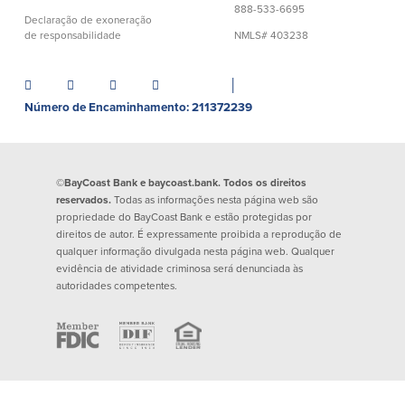
888-533-6695
Empréstimos hipotecários
Recompensas de compras
Declaração de exoneração
Casas manufacturadas e móveis
de responsabilidade
NMLS# 403238
Apple e Google Pay
Linha de crédito de capital próprio
Gerenciamento de dinheiro
(HELOC)
Faça o seu pedido
│
Empréstimo HEAT
Número de Encaminhamento: 211372239
Empréstimo automóvel BayCoast
Pagamentos de empréstimos online
Outros serviços
©BayCoast Bank e baycoast.bank. Todos os direitos
reservados.
Todas as informações nesta página web são
propriedade do BayCoast Bank e estão protegidas por
Partners Insurance
direitos de autor. É expressamente proibida a reprodução de
Cartão Multibanco/Débito
qualquer informação divulgada nesta página web. Qualquer
Caixas automáticas interactivas (ITM)
evidência de atividade criminosa será denunciada às
autoridades competentes.
Cofres de segurança
Câmbio de moeda estrangeira
Empresas