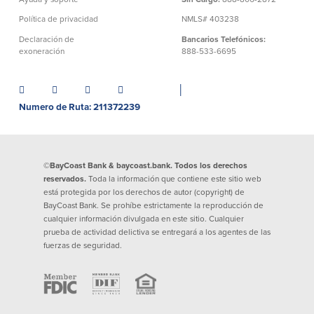
Préstamos personales en
Banca móvil
Política de privacidad
NMLS# 403238
Massachusetts y Rhode Island
eStatements (estados de cuenta
Declaración de
Bancarios Telefónicos:
Préstamos hipotecarios
electrónicos)
exoneración
888-533-6695
Casas prefabricadas y móviles
Recompensas por compras
Línea de Crédito Hipotecario
Apple y Google Pay
(HELOC)
│
Gestión del dinero
Prestamo HEAT
Numero de Ruta: 211372239
Haz la solicitud
Préstamos para automóviles de
BayCoast
Pagos de préstamos en línea
©BayCoast Bank & baycoast.bank. Todos los derechos
reservados.
Toda la información que contiene este sitio web
Otros Servicios
está protegida por los derechos de autor (copyright) de
BayCoast Bank. Se prohíbe estrictamente la reproducción de
cualquier información divulgada en este sitio. Cualquier
Partners Insurance
prueba de actividad delictiva se entregará a los agentes de las
Tarjeta de ATM/Débito
fuerzas de seguridad.
Cajeros automáticos interactivos
(CIM)
Cajas de seguridad
Cambio de divisas