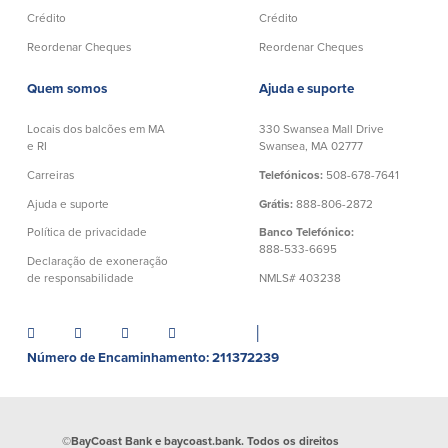
Conta à ordem
Poupanças
Crédito
Crédito
Empresarial
Reordenar Cheques
Reordenar Cheques
Conta Poupança com Extrato
Conta à ordem de Análise
Conta Empresarial de Acesso ao
Empresarial
Quem somos
Ajuda e suporte
Mercado Monetário
Verificação de ajuste correto
Depósitos a prazo
Locais dos balcões em MA
330 Swansea Mall Drive
Conta à ordem para Autarquias/Sem
Planos de reforma
e RI
Swansea, MA 02777
Fins Lucrativos
IOLTA
Carreiras
Telefónicos:
508-678-7641
Ajuda e suporte
Grátis:
888-806-2872
Crédito
Serviços
Política de privacidade
Banco Telefónico:
888-533-6695
Declaração de exoneração
Empréstimo Comercial
Soluções de Gestão de Caixa
de responsabilidade
NMLS# 403238
Gabinete de Empréstimo Providence
iBanking
Empréstimos e linhas de crédito
Cartão de débito Mastercard®
│
empresariais
BusinessCard®
Número de Encaminhamento: 211372239
Parcerias de Desenvolvimento de
Reordenar Cheques
Negócios
Pagamentos de empréstimos on-line
©BayCoast Bank e baycoast.bank. Todos os direitos