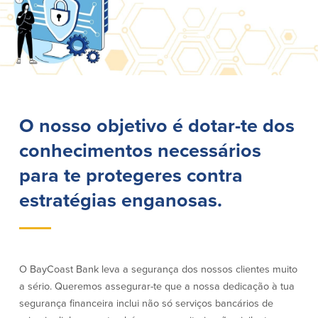
Empréstimos hipotecários
Recompensas de compras
Casas manufacturadas e móveis
Apple e Google Pay
Linha de crédito de capital próprio
Gerenciamento de dinheiro
(HELOC)
Faça o seu pedido
Empréstimo HEAT
Empréstimo automóvel BayCoast
Pagamentos de empréstimos online
O nosso objetivo é dotar-te dos
Outros serviços
conhecimentos necessários
para te protegeres contra
Partners Insurance
Cartão Multibanco/Débito
estratégias enganosas.
Caixas automáticas interactivas (ITM)
Cofres de segurança
Câmbio de moeda estrangeira
O BayCoast Bank leva a segurança dos nossos clientes muito
a sério. Queremos assegurar-te que a nossa dedicação à tua
Empresas
segurança financeira inclui não só serviços bancários de