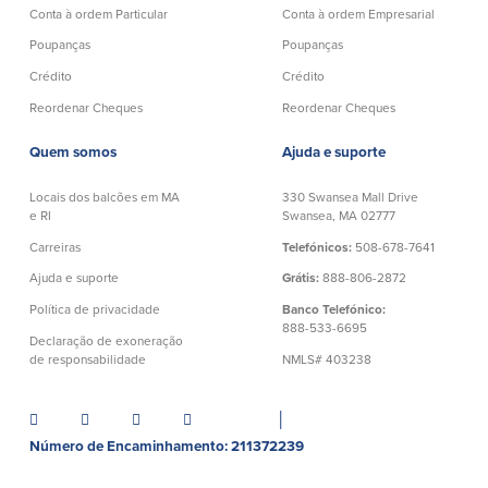
Conta à ordem Particular
Conta à ordem Empresarial
Poupanças
Poupanças
Crédito
Crédito
Reordenar Cheques
Reordenar Cheques
Quem somos
Ajuda e suporte
Locais dos balcões em MA
330 Swansea Mall Drive
e RI
Swansea, MA 02777
Carreiras
Telefónicos:
508-678-7641
Ajuda e suporte
Grátis:
888-806-2872
Política de privacidade
Banco Telefónico:
888-533-6695
Declaração de exoneração
de responsabilidade
NMLS# 403238
│
Número de Encaminhamento: 211372239