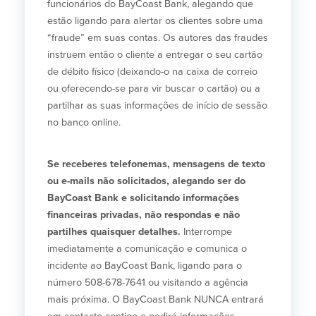
funcionários do BayCoast Bank, alegando que
Quem somos
estão ligando para alertar os clientes sobre uma
“fraude” em suas contas. Os autores das fraudes
Quem somos
Afiliados
instruem então o cliente a entregar o seu cartão
de débito físico (deixando-o na caixa de correio
Locais dos balcões em MA e RI
BayCoast Mortgage Company
ou oferecendo-se para vir buscar o cartão) ou a
Ajuda e suporte
Plimoth Investment Advisors
partilhar as suas informações de início de sessão
Informação de licença da entidade
Partners Insurance Group
no banco online.
da hipoteca
Priority Funding
Carreiras
Se receberes telefonemas, mensagens de texto
ou e-mails não solicitados, alegando ser do
Políticas
BayCoast Bank e solicitando informações
financeiras privadas, não respondas e não
Política de privacidade
partilhes quaisquer detalhes.
Interrompe
Declaração de exoneração de
responsabilidade
imediatamente a comunicação e comunica o
Seguro de depósito FDIC e DIF
incidente ao BayCoast Bank, ligando para o
número 508-678-7641 ou visitando a agência
mais próxima. O BayCoast Bank NUNCA entrará
Recursos