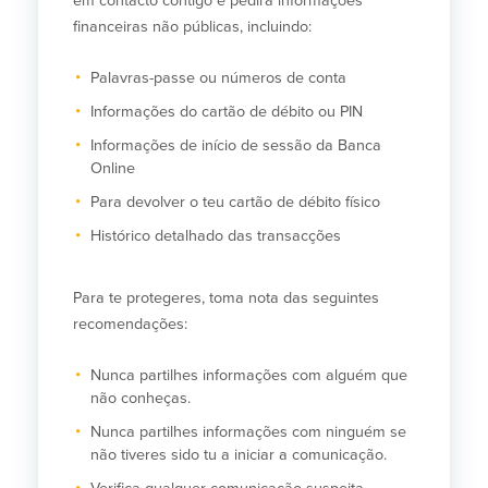
em contacto contigo e pedirá informações
financeiras não públicas, incluindo:
Segurança
Recursos
Palavras-passe ou números de conta
Segurança
Informações do cartão de débito ou PIN
Programa de sensibilização do
cliente para a segurança da Internet
Informações de início de sessão da Banca
em casa
Online
Para devolver o teu cartão de débito físico
Comunidade
Histórico detalhado das transacções
Comunidade
Programas de
educação
Para te protegeres, toma nota das seguintes
Community Reinvestment Act
recomendações:
Get on the Bus
Nunca partilhes informações com alguém que
não conheças.
Donativos e patrocínios
Nunca partilhes informações com ninguém se
não tiveres sido tu a iniciar a comunicação.
Diretrizes de doação
Perguntas mais frequentes