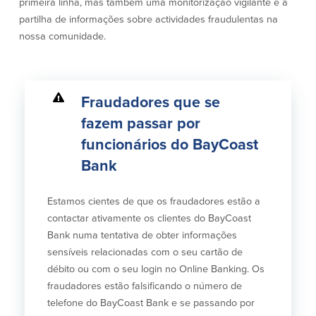
primeira linha, mas também uma monitorização vigilante e a
Conta à ordem
Poupanças
Empresarial
partilha de informações sobre actividades fraudulentas na
nossa comunidade.
Conta Poupança com Extrato
Conta à ordem de Análise
Conta Empresarial de Acesso ao
Empresarial
Mercado Monetário
Verificação de ajuste correto
Depósitos a prazo
Conta à ordem para Autarquias/Sem
Planos de reforma
Fraudadores que se
Fins Lucrativos
fazem passar por
IOLTA
funcionários do BayCoast
Bank
Crédito
Serviços
Empréstimo Comercial
Soluções de Gestão de Caixa
Estamos cientes de que os fraudadores estão a
Gabinete de Empréstimo Providence
iBanking
contactar ativamente os clientes do BayCoast
Empréstimos e linhas de crédito
Cartão de débito Mastercard®
Bank numa tentativa de obter informações
empresariais
BusinessCard®
sensíveis relacionadas com o seu cartão de
Parcerias de Desenvolvimento de
Reordenar Cheques
débito ou com o seu login no Online Banking. Os
Negócios
fraudadores estão falsificando o número de
Pagamentos de empréstimos on-line
telefone do BayCoast Bank e se passando por