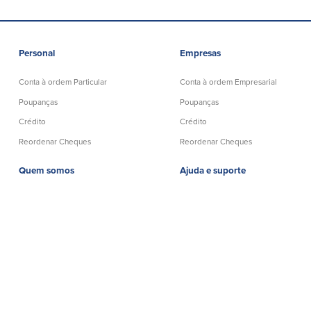
Personal
Empresas
Conta à ordem Particular
Conta à ordem Empresarial
Poupanças
Poupanças
Crédito
Crédito
Reordenar Cheques
Reordenar Cheques
Quem somos
Ajuda e suporte
Locais dos balcões em MA
330 Swansea Mall Drive
e RI
Swansea, MA 02777
Carreiras
Telefónicos:
508-678-7641
Ajuda e suporte
Grátis:
888-806-2872
Política de privacidade
Banco Telefónico:
888-533-6695
Declaração de exoneração
de responsabilidade
NMLS# 403238