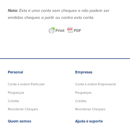
Segurança
Recursos
Nota:
Esta é uma conta sem cheques e não podem ser
emitidos cheques a partir ou contra esta conta.
Segurança
Programa de sensibilização do
cliente para a segurança da Internet
em casa
Comunidade
Personal
Empresas
Comunidade
Programas de
educação
Conta à ordem Particular
Conta à ordem Empresarial
Community Reinvestment Act
Get on the Bus
Poupanças
Poupanças
Crédito
Crédito
Donativos e patrocínios
Reordenar Cheques
Reordenar Cheques
Quem somos
Ajuda e suporte
Diretrizes de doação
Perguntas mais frequentes