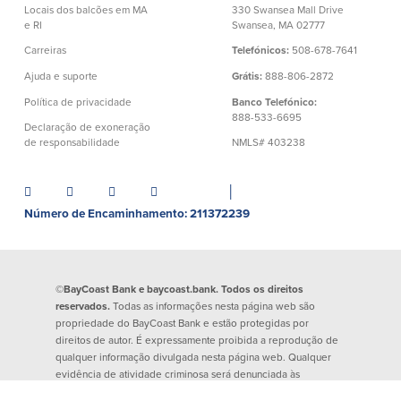
Locais dos balcões em MA
330 Swansea Mall Drive
e RI
Swansea, MA 02777
Carreiras
Telefónicos:
508-678-7641
Plimoth Investment
Ajuda e suporte
Grátis:
888-806-2872
Política de privacidade
Banco Telefónico:
888-533-6695
Declaração de exoneração
de responsabilidade
NMLS# 403238
BayCoast Mortgage
BayCoast Insurance
│
Número de Encaminhamento: 211372239
Abrir Conta Online
Localizações
©BayCoast Bank e baycoast.bank. Todos os direitos
reservados.
Todas as informações nesta página web são
Procurar
propriedade do BayCoast Bank e estão protegidas por
direitos de autor. É expressamente proibida a reprodução de
Português
qualquer informação divulgada nesta página web. Qualquer
evidência de atividade criminosa será denunciada às
English
autoridades competentes.