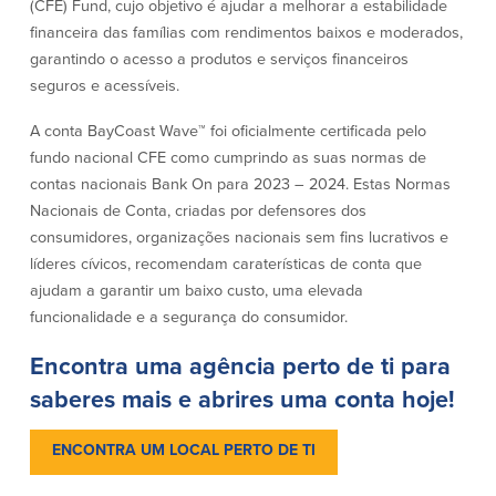
(CFE) Fund, cujo objetivo é ajudar a melhorar a estabilidade
Quem somos
financeira das famílias com rendimentos baixos e moderados,
garantindo o acesso a produtos e serviços financeiros
Quem somos
Afiliados
seguros e acessíveis.
Locais dos balcões em MA e RI
BayCoast Mortgage Company
A conta BayCoast Wave™ foi oficialmente certificada pelo
Ajuda e suporte
Plimoth Investment Advisors
fundo nacional CFE como cumprindo as suas normas de
Informação de licença da entidade
Partners Insurance Group
contas nacionais Bank On para 2023 – 2024. Estas Normas
da hipoteca
Priority Funding
Nacionais de Conta, criadas por defensores dos
Carreiras
consumidores, organizações nacionais sem fins lucrativos e
líderes cívicos, recomendam caraterísticas de conta que
Políticas
ajudam a garantir um baixo custo, uma elevada
funcionalidade e a segurança do consumidor.
Política de privacidade
Encontra uma agência perto de ti para
Declaração de exoneração de
responsabilidade
saberes mais e abrires uma conta hoje!
Seguro de depósito FDIC e DIF
ENCONTRA UM LOCAL PERTO DE TI
Recursos