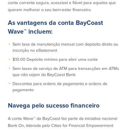
Conta à ordem
Poupanças
conta corrente segura, acessível e fiável para aqueles que
Empresarial
querem melhorar o seu bem-estar financeiro.
Conta Poupança com Extrato
Conta à ordem de Análise
As vantagens da conta BayCoast
Conta Empresarial de Acesso ao
Empresarial
Mercado Monetário
Wave™ incluem:
Verificação de ajuste correto
Depósitos a prazo
Conta à ordem para Autarquias/Sem
Planos de reforma
Sem taxa de manutenção mensal com depósito direto ou
Fins Lucrativos
inscrição no eStatement
IOLTA
$10.00 Depósito mínimo para abrir uma conta
Crédito
Serviços
Sem taxas de serviço de ATM para transacções em ATMs
que não sejam do BayCoast Bank
Empréstimo Comercial
Soluções de Gestão de Caixa
Descontos para ordens de pagamento e ordens de
Gabinete de Empréstimo Providence
iBanking
pagamento
Empréstimos e linhas de crédito
Cartão de débito Mastercard®
empresariais
BusinessCard®
Navega pelo sucesso financeiro
Parcerias de Desenvolvimento de
Reordenar Cheques
Negócios
A conta Wave™ da BayCoast faz parte da iniciativa nacional
Pagamentos de empréstimos on-line
Bank On, liderada pelo Cities for Financial Empowerment