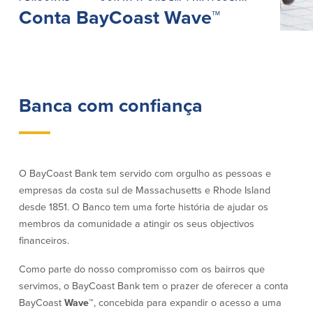
Empréstimos hipotecários
Conta BayCoast Wave™
Recompensas de compras
Casas manufacturadas e móveis
Apple e Google Pay
Linha de crédito de capital próprio
Gerenciamento de dinheiro
(HELOC)
Faça o seu pedido
Empréstimo HEAT
Empréstimo automóvel BayCoast
Banca com confiança
Pagamentos de empréstimos online
Outros serviços
O BayCoast Bank tem servido com orgulho as pessoas e
Partners Insurance
empresas da costa sul de Massachusetts e Rhode Island
Cartão Multibanco/Débito
Caixas automáticas interactivas (ITM)
desde 1851. O Banco tem uma forte história de ajudar os
Cofres de segurança
membros da comunidade a atingir os seus objectivos
Câmbio de moeda estrangeira
financeiros.
Como parte do nosso compromisso com os bairros que
Empresas
servimos, o BayCoast Bank tem o prazer de oferecer a conta
BayCoast
Wave™
, concebida para expandir o acesso a uma