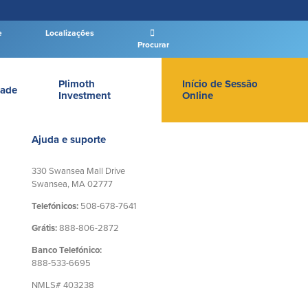
e
Localizações
Procurar
Plimoth
Início de Sessão
ade
Investment
Online
LOGIN DE BANCO PARTICULAR
Ajuda e suporte
330 Swansea Mall Drive
Swansea, MA 02777
Telefónicos:
508-678-7641
Entrar Banco Particular
Grátis:
888-806-2872
New User
|
Esqueceu a senha
Banco Telefónico:
– OR –
888-533-6695
NMLS# 403238
IR PARA O BANCO EMPRESAS