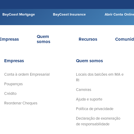
BayCoast Mortgage
BayCoast Insurance
Abrir Conta Onlin
Quem
Empresas
Recursos
Comunid
somos
Empresas
Quem somos
Conta à ordem Empresarial
Locais dos balcões em MA e
RI
Poupanças
Carreiras
Crédito
Ajuda e suporte
Reordenar Cheques
Política de privacidade
Declaração de exoneração
de responsabilidade