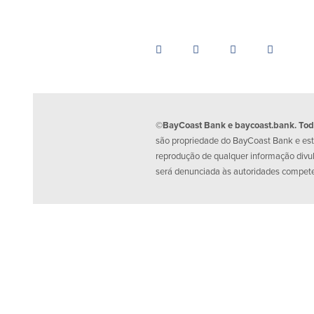
©BayCoast Bank e baycoast.bank. Todos
são propriedade do BayCoast Bank e estã
reprodução de qualquer informação divu
será denunciada às autoridades compet