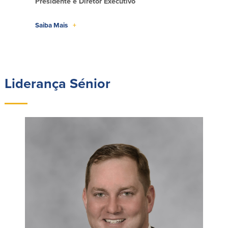
Presidente e Diretor Executivo
Segurança
Recursos
Saiba Mais
+
Segurança
Programa de sensibilização do
cliente para a segurança da Internet
em casa
Liderança Sénior
Comunidade
Comunidade
Programas de
educação
Community Reinvestment Act
Get on the Bus
Donativos e patrocínios
Diretrizes de doação
Perguntas mais frequentes