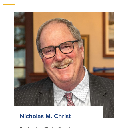
Quem somos
Quem somos
Afiliados
Locais dos balcões em MA e RI
BayCoast Mortgage Company
Ajuda e suporte
Plimoth Investment Advisors
Informação de licença da entidade
Partners Insurance Group
da hipoteca
Priority Funding
Carreiras
Políticas
Política de privacidade
Declaração de exoneração de
responsabilidade
Seguro de depósito FDIC e DIF
Nicholas M. Christ
Recursos