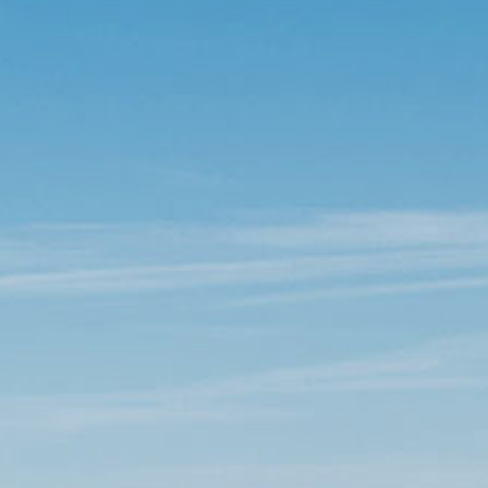
Empréstimos hipotecários
Recompensas de compras
Casas manufacturadas e móveis
Apple e Google Pay
Linha de crédito de capital próprio
Gerenciamento de dinheiro
(HELOC)
Faça o seu pedido
Empréstimo HEAT
Empréstimo automóvel BayCoast
Pagamentos de empréstimos online
Outros serviços
Partners Insurance
Cartão Multibanco/Débito
Caixas automáticas interactivas (ITM)
Cofres de segurança
Câmbio de moeda estrangeira
Empresas