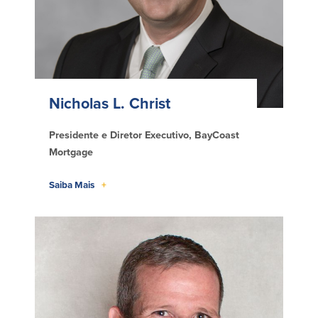
Plimoth Investment
Nicholas L. Christ
BayCoast Mortgage
Presidente e Diretor Executivo, BayCoast
BayCoast Insurance
Mortgage
Abrir Conta Online
Saiba Mais
+
Localizações
Procurar
Português
Español