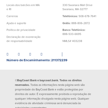
Quem somos
Locais dos balcões em MA
330 Swansea Mall Drive
e RI
Swansea, MA 02777
Carreiras
Telefónicos:
508-678-7641
Quem somos
Afiliados
Ajuda e suporte
Grátis:
888-806-2872
Locais dos balcões em MA e RI
BayCoast Mortgage Company
Política de privacidade
Banco Telefónico:
Ajuda e suporte
Plimoth Investment Advisors
888-533-6695
Declaração de exoneração
Informação de licença da entidade
Partners Insurance Group
de responsabilidade
NMLS# 403238
da hipoteca
Priority Funding
Carreiras
│
Número de Encaminhamento: 211372239
Políticas
Política de privacidade
Declaração de exoneração de
©BayCoast Bank e baycoast.bank. Todos os direitos
responsabilidade
reservados.
Todas as informações nesta página web são
Seguro de depósito FDIC e DIF
propriedade do BayCoast Bank e estão protegidas por
direitos de autor. É expressamente proibida a reprodução de
qualquer informação divulgada nesta página web. Qualquer
evidência de atividade criminosa será denunciada às
Recursos
autoridades competentes.