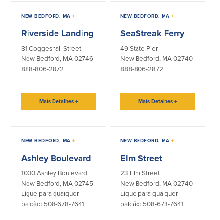
Empréstimos hipotecários
Recompensas de compras
NEW BEDFORD, MA
+
NEW BEDFORD, MA
+
Casas manufacturadas e móveis
Apple e Google Pay
Linha de crédito de capital próprio
Gerenciamento de dinheiro
Riverside Landing
SeaStreak Ferry
(HELOC)
Faça o seu pedido
Empréstimo HEAT
81 Coggeshall Street
49 State Pier
New Bedford, MA 02746
New Bedford, MA 02740
Empréstimo automóvel BayCoast
888-806-2872
888-806-2872
Pagamentos de empréstimos online
Outros serviços
Mais Detalhes
+
Mais Detalhes
+
Partners Insurance
Cartão Multibanco/Débito
NEW BEDFORD, MA
+
NEW BEDFORD, MA
+
Caixas automáticas interactivas (ITM)
Cofres de segurança
Ashley Boulevard
Elm Street
Câmbio de moeda estrangeira
1000 Ashley Boulevard
23 Elm Street
New Bedford, MA 02745
New Bedford, MA 02740
Ligue para qualquer
Ligue para qualquer
Empresas
balcão: 508-678-7641
balcão: 508-678-7641