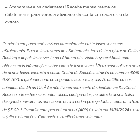
– Acabaram-se as cadernetas! Recebe mensalmente os
eStatements para veres a atividade da conta em cada ciclo de
extrato.
O extrato em papel será enviado mensalmente até te inscreveres nos
eStatements. Para te inscreveres no eStatements, tens de te registar no Online
Banking e depois inscrever-te no eStatements. Visita baycoast.bank para
1
obteres mais informações sobre como te inscreveres.
Para personalizar a data
de desembolso, contacta o nosso Centro de Soluções através do número (508)
678-7641, a qualquer hora, de segunda a sexta-feira, das 7h às 19h, ou aos
2
sábados, das 8h às 14h.
Se não tiveres uma conta de depósito no BayCoast
Bank com transferências automáticas configuradas, na data de desembolso
designada enviaremos um cheque para o endereço registado, menos uma taxa
3
de $5.00.
O rendimento percentual anual (APY) é exato em 10/10/2024 e est
sujeito a alterações. Composto e creditado mensalmente.