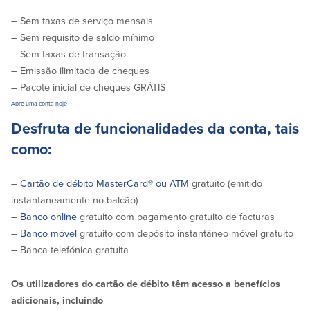
– Sem taxas de serviço mensais
Segurança
Recursos
– Sem requisito de saldo mínimo
– Sem taxas de transação
Segurança
– Emissão ilimitada de cheques
Programa de sensibilização do
cliente para a segurança da Internet
– Pacote inicial de cheques GRÁTIS
em casa
Abre uma conta hoje
Desfruta de funcionalidades da conta, tais
Comunidade
como:
Comunidade
Programas de
–
Cartão de débito MasterCard® ou ATM
gratuito (emitido
educação
instantaneamente no balcão)
Community Reinvestment Act
–
Banco online
gratuito com pagamento gratuito de facturas
Get on the Bus
–
Banco móvel
gratuito com depósito instantâneo móvel gratuito
– Banca telefónica gratuita
Donativos e patrocínios
Os utilizadores do cartão de débito têm acesso a benefícios
Diretrizes de doação
adicionais, incluindo
Perguntas mais frequentes