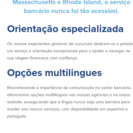
Massachusetts e Rhode Island, o serviço
Conta à ordem
Poupanças
Empresarial
bancário nunca foi tão acessível.
Conta Poupança com Extrato
Conta à ordem de Análise
Conta Empresarial de Acesso ao
Orientação especializada
Empresarial
Mercado Monetário
Verificação de ajuste correto
Depósitos a prazo
Conta à ordem para Autarquias/Sem
Planos de reforma
Os nossos experientes gestores de sucursais dedicam-se a presta
Fins Lucrativos
um serviço e orientação excepcionais para o ajudar a navegar na
IOLTA
sua viagem financeira com confiança.
Crédito
Serviços
Opções multilingues
Empréstimo Comercial
Soluções de Gestão de Caixa
Reconhecendo a importância da comunicação no sector bancário,
Gabinete de Empréstimo Providence
iBanking
oferecemos opções multilingues nas nossas agências e no nosso
Empréstimos e linhas de crédito
Cartão de débito Mastercard®
empresariais
BusinessCard®
website, assegurando que a língua nunca seja uma barreira para
Parcerias de Desenvolvimento de
Reordenar Cheques
aceder aos nossos serviços, com disponibilidade em espanhol e
Negócios
português.
Pagamentos de empréstimos on-line