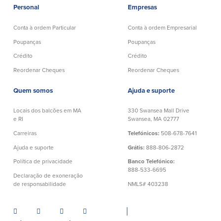
Personal
Empresas
Conta à ordem Particular
Conta à ordem Empresarial
Poupanças
Poupanças
Crédito
Crédito
Reordenar Cheques
Reordenar Cheques
Quem somos
Ajuda e suporte
Locais dos balcões em MA
330 Swansea Mall Drive
e RI
Swansea, MA 02777
Carreiras
Telefónicos:
508-678-7641
Ajuda e suporte
Grátis:
888-806-2872
Política de privacidade
Banco Telefónico:
888-533-6695
Declaração de exoneração
de responsabilidade
NMLS# 403238
│