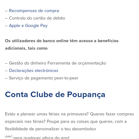
–
Recompensas de compra
Plimoth Investment
– Controlo do cartão de débito
–
Apple e Google Pay
Os utilizadores do banco online têm acesso a benefícios
adicionais, tais como
BayCoast Mortgage
– Gestão do dinheiro Ferramenta de orçamentação
BayCoast Insurance
–
Declarações electrónicas
Abrir Conta Online
– Serviço de pagamento peer-to-peer
Localizações
Conta Clube de Poupança
Procurar
Estás a planear umas férias na primavera? Queres fazer compras
especiais nas férias? Poupa para as coisas que queres, com a
Português
flexibilidade de personalizar o teu desembolso
English
date1
para qualquer altura do ano!