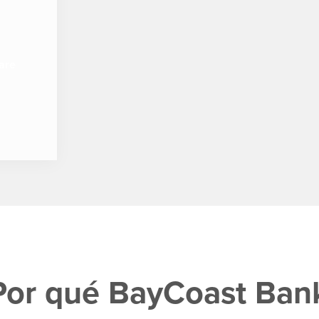
are
Por qué BayCoast Ban