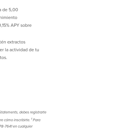
a de 5,00
nimiento
 0,15% APY sobre
tén extractos
r la actividad de tu
tos.
Statements, debes registrarte
1
e cómo inscribirte.
Para
78-7641 en cualquier