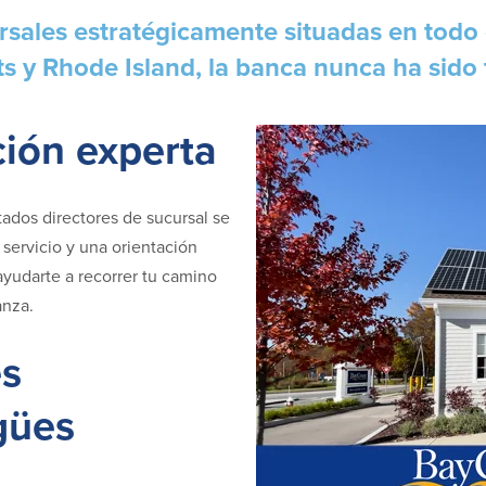
rsales
estratégicamente situadas en todo 
 y Rhode Island, la banca nunca ha sido 
ción experta
ados directores de sucursal se
 servicio y una orientación
yudarte a recorrer tu camino
anza.
s
gües