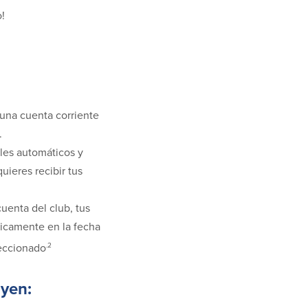
o!
 una cuenta corriente
.
les automáticos y
uieres recibir tus
cuenta del club, tus
ticamente en la fecha
.2
eccionado
uyen: