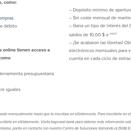
s, como:
– Depósito mínimo de apertur
– Sin coste mensual de mante
ompras
– Gana un tipo de interés del
de débito
más3
saldos de 10,00 $ o
– ¡Se acabaron las libretas! Ob
a online tienen acceso a
electrónicos mensuales para ve
 como
cuenta en cada ciclo de extrac
Herramienta presupuestaria
re iguales
iarán mensualmente hasta que te inscribas en eStatements. Para inscribirte en e
cribirte en eStatements. Visita baycoast.bank para obtener más información sobr
mbolso, ponte en contacto con nuestro Centro de Soluciones llamando al (508) 6