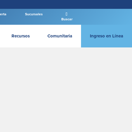
erta
Sucursales
Buscar
Recursos
Comunitaria
Ingreso en Línea
Ingresar Empresas
INGRESAR PERSONAL
Log In
Nuevo Usuario
|
Has olvidado tu contraseña
– OR –
IR A BANCA EMPRESAS