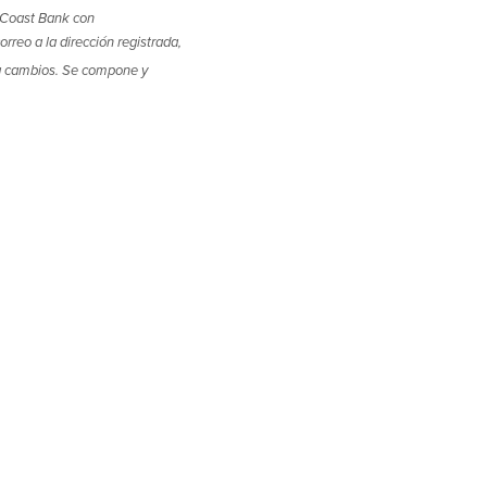
yCoast Bank con
reo a la dirección registrada,
 a cambios. Se compone y