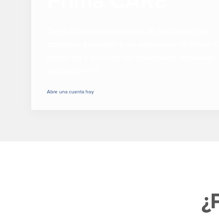
Prima CARE
Como tu banco comunitario de confianza, nos
complace presentar a los empleados de Prima C
productos y servicios personalizados diseñados
pensando en ti.
Abre una cuenta hoy
¿