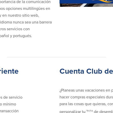
ortancia de la comunicación
mos opciones multilingües en
y en nuestro sitio web,
 idioma nunca sea una barrera
ros servicios con
pañol y portugués.
riente
Cuenta Club de
¿Planeas unas vacaciones en 
hacer compras especiales duran
s de servicio
para las cosas que quieras, con
ldo mínimo
transacción
fecha
personalizar tu
de desemb