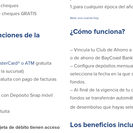
e cheques
1 ¡para cualquier época del añ
de cheques GRATIS
Abre una cuenta hoy
¿Cómo funciona?
nciones de la
– Vincula tu Club de Ahorro a
o de ahorro de BayCoast Bank
asterCard® o ATM
gratuita
– Configura depósitos mensua
 la sucursal)
selecciona la fecha en la que q
atuita con pago de facturas
fondos.
– Al final de la vigencia de tu 
a con Depósito Snap móvil
fondos se transferirán automá
de desembolso que hayas sel
tuita
Los beneficios incl
rjeta de débito tienen acceso