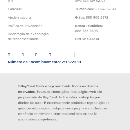
e RI
Swansea, MA 02777
Quem somos
Carreiras
Telefónicos:
508-678-7641
Ajuda e suporte
Grátis:
888-806-2872
Quem somos
Afiliados
Política de privacidade
Banco Telefónico:
888-533-6695
Locais dos balcões em MA e RI
BayCoast Mortgage Company
Declaração de exoneração
de responsabilidade
NMLS# 403238
Ajuda e suporte
Plimoth Investment Advisors
Informação de licença da entidade
Partners Insurance Group
da hipoteca
Priority Funding
│
Carreiras
Número de Encaminhamento: 211372239
Políticas
©BayCoast Bank e baycoast.bank. Todos os direitos
Política de privacidade
reservados.
Todas as informações nesta página web são
Declaração de exoneração de
propriedade do BayCoast Bank e estão protegidas por
responsabilidade
direitos de autor. É expressamente proibida a reprodução de
Seguro de depósito FDIC e DIF
qualquer informação divulgada nesta página web. Qualquer
evidência de atividade criminosa será denunciada às
autoridades competentes.
Recursos