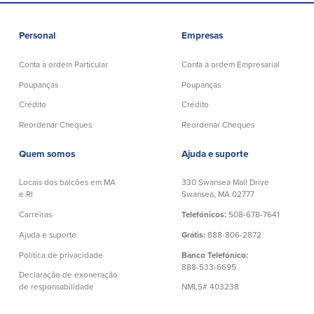
Personal
Empresas
Conta à ordem Particular
Conta à ordem Empresarial
Poupanças
Poupanças
Crédito
Crédito
Reordenar Cheques
Reordenar Cheques
Quem somos
Ajuda e suporte
Locais dos balcões em MA
330 Swansea Mall Drive
e RI
Swansea, MA 02777
Carreiras
Telefónicos:
508-678-7641
Ajuda e suporte
Grátis:
888-806-2872
Política de privacidade
Banco Telefónico:
888-533-6695
Declaração de exoneração
de responsabilidade
NMLS# 403238