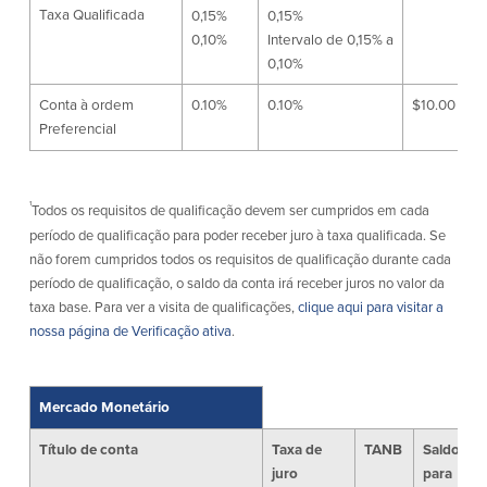
Taxa Qualificada
0,15%
0,15%
Quem somos
0,10%
Intervalo de 0,15% a
0,10%
Quem somos
Afiliados
Conta à ordem
0.10%
0.10%
$10.00
Locais dos balcões em MA e RI
BayCoast Mortgage Company
Preferencial
Ajuda e suporte
Plimoth Investment Advisors
Informação de licença da entidade
Partners Insurance Group
da hipoteca
Priority Funding
¹
Todos os requisitos de qualificação devem ser cumpridos em cada
Carreiras
período de qualificação para poder receber juro à taxa qualificada. Se
não forem cumpridos todos os requisitos de qualificação durante cada
Políticas
período de qualificação, o saldo da conta irá receber juros no valor da
taxa base. Para ver a visita de qualificações,
clique aqui para visitar a
nossa página de Verificação ativa
.
Política de privacidade
Declaração de exoneração de
responsabilidade
Seguro de depósito FDIC e DIF
Mercado Monetário
Título de conta
Taxa de
TANB
Saldo mí
Recursos
juro
para