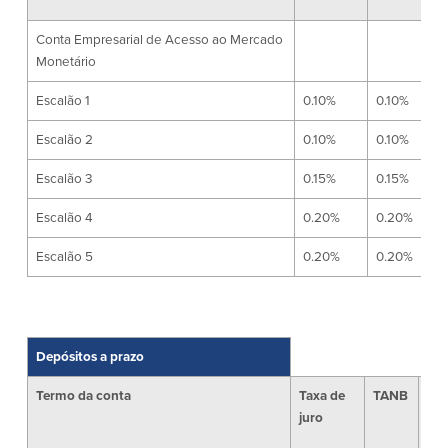
Ab
Conta Empresarial de Acesso ao Mercado
$1
Plimoth Investment
Monetário
Escalão 1
0.10%
0.10%
Escalão 2
0.10%
0.10%
BayCoast Mortgage
Escalão 3
0.15%
0.15%
BayCoast Insurance
Escalão 4
0.20%
0.20%
Abrir Conta Online
Escalão 5
0.20%
0.20%
Localizações
Procurar
Depósitos a prazo
Português
Termo da conta
Taxa de
TANB
Sal
juro
par
English
Abr