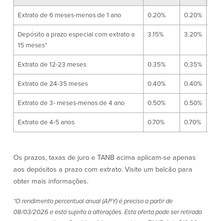
Español
Extrato de 6 meses-menos de 1 ano
0.20%
0.20%
$5
Depósito a prazo especial com extrato a
3.15%
3.20%
$5
15 meses*
Extrato de 12-23 meses
0.35%
0.35%
$5
Extrato de 24-35 meses
0.40%
0.40%
$5
Extrato de 3- meses-menos de 4 ano
0.50%
0.50%
$5
Extrato de 4-5 anos
0.70%
0.70%
$5
Os prazos, taxas de juro e TANB acima aplicam-se apenas
aos depósitos a prazo com extrato. Visite um balcão para
obter mais informações.
*O rendimento percentual anual (APY) é preciso a partir de
08/03/2026 e está sujeito a alterações. Esta oferta pode ser retirada