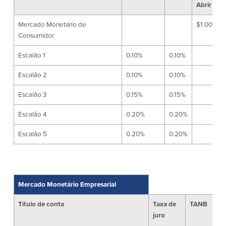
Abrir con
Segurança
Recursos
Mercado Monetário de
$1.000.00
Consumidor
Segurança
Programa de sensibilização do
Escalão 1
0.10%
0.10%
cliente para a segurança da Internet
em casa
Escalão 2
0.10%
0.10%
Escalão 3
0.15%
0.15%
Comunidade
Escalão 4
0.20%
0.20%
Comunidade
Programas de
Escalão 5
0.20%
0.20%
educação
Community Reinvestment Act
Get on the Bus
Mercado Monetário Empresarial
Donativos e patrocínios
Título de conta
Taxa de
TANB
Sa
Diretrizes de doação
juro
pa
Perguntas mais frequentes