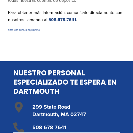
todas nuestras cuentas de depósito.
Donaciones y
Para obtener más información, comunícate directamente con
patrocinios
nosotros llamando al
508-678-7641
.
Pautas para dar
abre una cuenta hoy mismo
Preguntas frecuentes
NUESTRO PERSONAL
BayCoast Mortgage
ESPECIALIZADO TE ESPERA EN
BayCoast Insurance
DARTMOUTH
Cuenta Abierta
299 State Road
Sucursales
Dartmouth, MA 02747
508-678-7641
Buscar