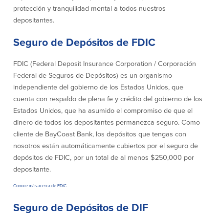
efectivo
Oficina de préstamos en Providence
protección y tranquilidad mental a todos nuestros
iBanking
Préstamos y líneas para negocios
depositantes.
Tarjeta de débito BusinessCard® de
Colaboraciones para el desarrollo
Mastercard®
de negocios
Seguro de Depósitos de FDIC
Reordenar Cheques
Portal de pagos en línea
FDIC (Federal Deposit Insurance Corporation / Corporación
Federal de Seguros de Depósitos) es un organismo
Acerca de nosotros
independiente del gobierno de los Estados Unidos, que
cuenta con respaldo de plena fe y crédito del gobierno de los
Acerca de nosotros
Afiliados
Estados Unidos, que ha asumido el compromiso de que el
dinero de todos los depositantes permanezca seguro. Como
Ubicación de sucursales en MA y RI
BayCoast Mortgage Company
cliente de BayCoast Bank, los depósitos que tengas con
Ayuda y soporte
Plimoth Investment Advisors
nosotros están automáticamente cubiertos por el seguro de
Información de licencia para originar
Partners Insurance Group
hipotecas
depósitos de FDIC, por un total de al menos $250,000 por
Priority Funding
Carreras
depositante.
Conoce más acerca de FDIC
Políticas
Seguro de Depósitos de DIF
Política de privacidad