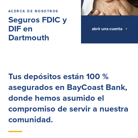
Préstamos personales en
Banca móvil
ACERCA DE NOSOTROS
Massachusetts y Rhode Island
eStatements (estados de cuenta
Seguros FDIC y
Préstamos hipotecarios
electrónicos)
DIF en
Casas prefabricadas y móviles
Recompensas por compras
abrir una cuenta
+
Línea de Crédito Hipotecario
Apple y Google Pay
Dartmouth
(HELOC)
Gestión del dinero
Prestamo HEAT
Haz la solicitud
Préstamos para automóviles de
BayCoast
Pagos de préstamos en línea
Tus depósitos están 100 %
Otros Servicios
asegurados en BayCoast Bank,
donde hemos asumido el
Partners Insurance
Tarjeta de ATM/Débito
compromiso de servir a nuestra
Cajeros automáticos interactivos
comunidad.
(CIM)
Cajas de seguridad
Cambio de divisas