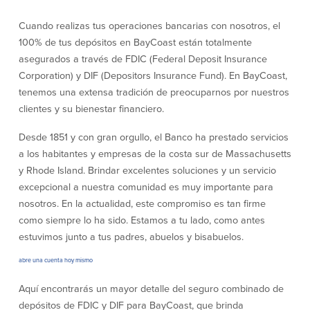
Cuando realizas tus operaciones bancarias con nosotros, el
Empresas
100% de tus depósitos en BayCoast están totalmente
asegurados a través de FDIC (Federal Deposit Insurance
Cuenta de Cheques
Cuentas de ahorros
Corporation) y DIF (Depositors Insurance Fund). En BayCoast,
para Empresas
(Business Checking)
tenemos una extensa tradición de preocuparnos por nuestros
Cuenta de ahorros con estado
mensual (Statement Savings)
clientes y su bienestar financiero.
Cuenta de cheques de Análisis
Cuenta empresarial de Acceso al
Empresarial (Business Analysis
mercado monetario (Business Money
Desde 1851 y con gran orgullo, el Banco ha prestado servicios
Checking)
Market Access)
a los habitantes y empresas de la costa sur de Massachusetts
Comprobación del ajuste correcto
Certificados de Depósito
y Rhode Island. Brindar excelentes soluciones y un servicio
Cuentas de cheques para
Planes de retiro
excepcional a nuestra comunidad es muy importante para
Municipalidades y Organizaciones
sin Fines de Lucro (Cuenta
nosotros. En la actualidad, este compromiso es tan firme
Municipal/Non-Profit Checking)
como siempre lo ha sido. Estamos a tu lado, como antes
IOLTA
estuvimos junto a tus padres, abuelos y bisabuelos.
abre una cuenta hoy mismo
Préstamos
Servicios
Aquí encontrarás un mayor detalle del seguro combinado de
Préstamos comerciales
Soluciones para la gestión de
depósitos de FDIC y DIF para BayCoast, que brinda