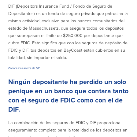
Declaración de exoneración
DIF (Depositors Insurance Fund / Fondo de Seguro de
Seguro de Depósitos de FDIC y DIF
Depositantes) es un fondo de seguro privado que patrocina la
misma actividad, exclusivo para los bancos comunitarios del
estado de Massachussets, que asegura todos los depósitos
Recursos
que sobrepasan el límite de $250,000 por depositante que
cubre FDIC. Esto significa que con los seguros de depósito de
Seguridad
Recursos
FDIC y DIF, tus depósitos en BayCoast están cubiertos en su
totalidad, sin importar el saldo.
Seguridad
Programa de concientización del
Conoce más acerca de DIF
cliente sobre la seguridad hogareña
en Internet
Ningún depositante ha perdido un solo
penique en un banco que contara tanto
con el seguro de FDIC como con el de
Comunitaria
DIF.
Comunitaria
Programas educativos
La combinación de los seguros de FDIC y DIF proporciona
Ley de reinversión comunitaria
Get on the Bus
aseguramiento completo para la totalidad de los depósitos en