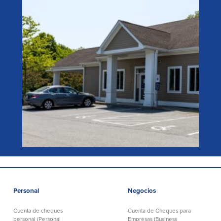
Español
VER HORARIOS.
VER TODAS LAS UBICACIONES
English
Português
Personal
Negocios
Cuenta de cheques
Cuenta de Cheques para
personal (Personal
Empresas (Business