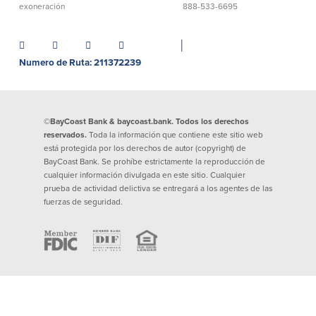
exoneración
888-533-6695
Donaciones y
patrocinios
│
Numero de Ruta: 211372239
Pautas para dar
Preguntas frecuentes
©BayCoast Bank & baycoast.bank. Todos los derechos
reservados.
Toda la información que contiene este sitio web
está protegida por los derechos de autor (copyright) de
BayCoast Bank. Se prohíbe estrictamente la reproducción de
BayCoast Mortgage
cualquier información divulgada en este sitio. Cualquier
prueba de actividad delictiva se entregará a los agentes de las
fuerzas de seguridad.
BayCoast Insurance
Cuenta Abierta
Sucursales
Buscar