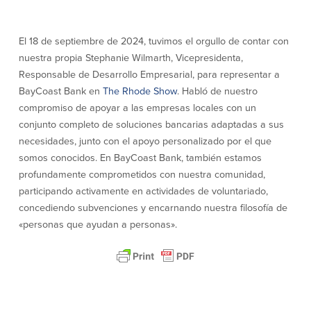
efectivo
Oficina de préstamos en Providence
iBanking
Préstamos y líneas para negocios
Tarjeta de débito BusinessCard® de
Colaboraciones para el desarrollo
El 18 de septiembre de 2024, tuvimos el orgullo de contar con
Mastercard®
de negocios
nuestra propia Stephanie Wilmarth, Vicepresidenta,
Reordenar Cheques
Portal de pagos en línea
Responsable de Desarrollo Empresarial, para representar a
BayCoast Bank en
The Rhode Show
. Habló de nuestro
compromiso de apoyar a las empresas locales con un
Acerca de nosotros
conjunto completo de soluciones bancarias adaptadas a sus
necesidades, junto con el apoyo personalizado por el que
Acerca de nosotros
Afiliados
somos conocidos. En BayCoast Bank, también estamos
profundamente comprometidos con nuestra comunidad,
Ubicación de sucursales en MA y RI
BayCoast Mortgage Company
participando activamente en actividades de voluntariado,
Ayuda y soporte
Plimoth Investment Advisors
concediendo subvenciones y encarnando nuestra filosofía de
Información de licencia para originar
Partners Insurance Group
hipotecas
«personas que ayudan a personas».
Priority Funding
Carreras
Políticas
Política de privacidad