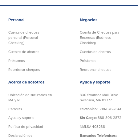
Declaración de exoneración
Seguro de Depósitos de FDIC y DIF
Personal
Negocios
Cuenta de cheques
Cuenta de Cheques para
Recursos
personal (Personal
Empresas (Business
Checking)
Checking)
Seguridad
Recursos
Cuentas de ahorros
Cuentas de ahorros
Préstamos
Préstamos
Seguridad
Programa de concientización del
Reordenar cheques
Reordenar cheques
cliente sobre la seguridad hogareña
en Internet
Acerca de nosotros
Ayuda y soporte
Ubicación de sucursales en
330 Swansea Mall Drive
Comunitaria
MA y RI
Swansea, MA 02777
Carreras
Telefónico:
508-678-7641
Comunitaria
Programas educativos
Ayuda y soporte
Sin Cargo:
888-806-2872
Política de privacidad
NMLS# 403238
Ley de reinversión comunitaria
Get on the Bus
Declaración de
Bancarios Telefónicos: