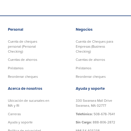
Español
English
Personal
Negocios
Português
Cuenta de cheques
Cuenta de Cheques para
personal (Personal
Empresas (Business
Checking)
Checking)
Cuentas de ahorros
Cuentas de ahorros
Préstamos
Préstamos
Reordenar cheques
Reordenar cheques
Acerca de nosotros
Ayuda y soporte
Ubicación de sucursales en
330 Swansea Mall Drive
MA y RI
Swansea, MA 02777
Carreras
Telefónico:
508-678-7641
Ayuda y soporte
Sin Cargo:
888-806-2872
Política de privacidad
NMLS# 403238