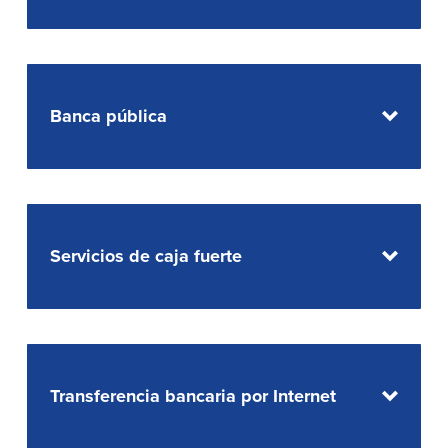
Declaración de exoneración
Seguro de Depósitos de FDIC y DIF
Recursos
Banca pública
Seguridad
Recursos
Seguridad
Programa de concientización del
cliente sobre la seguridad hogareña
Servicios de caja fuerte
en Internet
Comunitaria
Comunitaria
Programas educativos
Transferencia bancaria por Internet
Ley de reinversión comunitaria
Get on the Bus