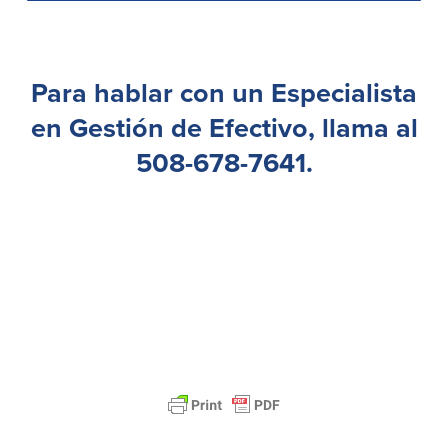
Donaciones y
patrocinios
Para hablar con
un Especialista
Pautas para dar
Preguntas frecuentes
en Gestión de Efectivo
, llama al
508-678-7641
.
BayCoast Mortgage
BayCoast Insurance
Cuenta Abierta
Sucursales
Buscar