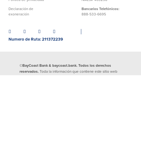
Declaración de
Bancarios Telefónicos:
exoneración
888-533-6695
│
Numero de Ruta: 211372239
©BayCoast Bank & baycoast.bank. Todos los derechos
reservados.
Toda la información que contiene este sitio web
está protegida por los derechos de autor (copyright) de
BayCoast Bank. Se prohíbe estrictamente la reproducción de
cualquier información divulgada en este sitio. Cualquier
prueba de actividad delictiva se entregará a los agentes de las
fuerzas de seguridad.