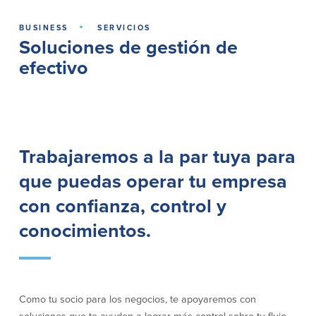
Préstamos personales en
Banca móvil
·
Massachusetts y Rhode Island
BUSINESS
SERVICIOS
eStatements (estados de cuenta
Soluciones de gestión de
Préstamos hipotecarios
electrónicos)
Casas prefabricadas y móviles
Recompensas por compras
efectivo
Línea de Crédito Hipotecario
Apple y Google Pay
(HELOC)
Gestión del dinero
Prestamo HEAT
Haz la solicitud
Préstamos para automóviles de
BayCoast
Trabajaremos a la par tuya para
Pagos de préstamos en línea
que puedas operar tu empresa
Otros Servicios
con confianza, control y
Partners Insurance
conocimientos.
Tarjeta de ATM/Débito
Cajeros automáticos interactivos
(CIM)
Cajas de seguridad
Como tu socio para los negocios, te apoyaremos con
Cambio de divisas