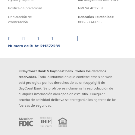
Préstamos personales en
Banca móvil
Política de privacidad
NMLS# 403238
Massachusetts y Rhode Island
eStatements (estados de cuenta
Declaración de
Bancarios Telefónicos:
Préstamos hipotecarios
electrónicos)
exoneración
888-533-6695
Casas prefabricadas y móviles
Recompensas por compras
Línea de Crédito Hipotecario
Apple y Google Pay
(HELOC)
│
Gestión del dinero
Prestamo HEAT
Numero de Ruta: 211372239
Haz la solicitud
Préstamos para automóviles de
BayCoast
Pagos de préstamos en línea
©BayCoast Bank & baycoast.bank. Todos los derechos
reservados.
Toda la información que contiene este sitio web
Otros Servicios
está protegida por los derechos de autor (copyright) de
BayCoast Bank. Se prohíbe estrictamente la reproducción de
cualquier información divulgada en este sitio. Cualquier
Partners Insurance
prueba de actividad delictiva se entregará a los agentes de las
Tarjeta de ATM/Débito
fuerzas de seguridad.
Cajeros automáticos interactivos
(CIM)
Cajas de seguridad
Cambio de divisas