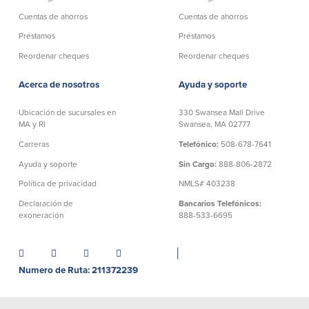
Cuentas de ahorros
Cuentas de ahorros
Empresas
Préstamos
Préstamos
Reordenar cheques
Reordenar cheques
Cuenta de Cheques
Cuentas de ahorros
para Empresas
Acerca de nosotros
Ayuda y soporte
(Business Checking)
Cuenta de ahorros con estado
mensual (Statement Savings)
Ubicación de sucursales en
330 Swansea Mall Drive
Cuenta de cheques de Análisis
Cuenta empresarial de Acceso al
MA y RI
Swansea, MA 02777
Empresarial (Business Analysis
mercado monetario (Business Money
Checking)
Carreras
Telefónico:
508-678-7641
Market Access)
Comprobación del ajuste correcto
Certificados de Depósito
Ayuda y soporte
Sin Cargo:
888-806-2872
Cuentas de cheques para
Planes de retiro
Política de privacidad
NMLS# 403238
Municipalidades y Organizaciones
sin Fines de Lucro (Cuenta
Declaración de
Bancarios Telefónicos:
Municipal/Non-Profit Checking)
exoneración
888-533-6695
IOLTA
│
Préstamos
Servicios
Numero de Ruta: 211372239
Préstamos comerciales
Soluciones para la gestión de