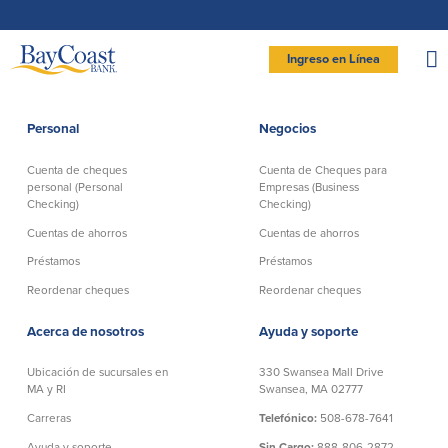
Saltar
Ir
Saltar
Documentos
a
al
página
en
la
contenido
formato
navegación
de
documento
Site
portátil
Ingreso en Línea
(PDF)
requieren
logo
Adobe
INGRESAR BANCA PERSONAL
Acrobat
Reader
5.0
o
superior
Personal
Negocios
para
Personal
ver,
descargar
Adobe®
Acrobat
Cuenta de cheques
Cuenta de Cheques para
Reader
Cuenta de cheques
Cuentas de ahorros
(se
.
personal (Personal
Empresas (Business
abre
personal (Personal
en
Checking)
Checking)
Entrar Banca Personal
otra
Checking)
ventana)
Cuenta de ahorros con estado
Cuentas de ahorros
Cuentas de ahorros
mensual (Statement Savings)
New User
|
Has olvidado tu contraseña
Préstamos
Préstamos
Comprobación activa
Club de Ahorros (Savings Club)
Cuenta de cheques Directa (Direct
– OR –
Reordenar cheques
Reordenar cheques
Certificados de Depósito
Checking)
Cuenta del mercado monetario
IR A BANCA EMPRESAS
Cuenta de cheques Preferida
Acerca de nosotros
Ayuda y soporte
(Preferred Checking)
Reordenar Cheques
Ubicación de sucursales en
330 Swansea Mall Drive
MA y RI
Swansea, MA 02777
Carreras
Telefónico:
508-678-7641
Préstamos
Banca en línea
Ayuda y soporte
Sin Cargo:
888-806-2872