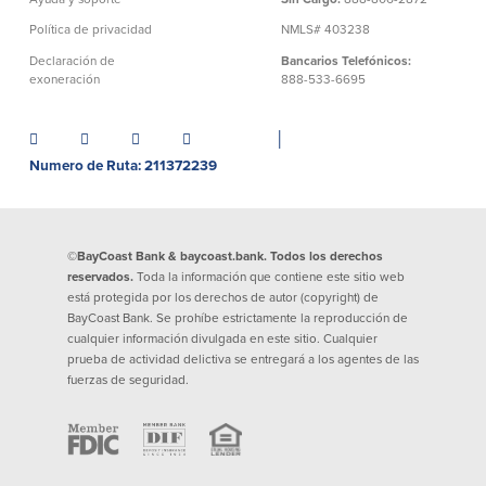
Préstamos personales en
Banca móvil
Política de privacidad
NMLS# 403238
Massachusetts y Rhode Island
eStatements (estados de cuenta
Declaración de
Bancarios Telefónicos:
Préstamos hipotecarios
electrónicos)
exoneración
888-533-6695
Casas prefabricadas y móviles
Recompensas por compras
Línea de Crédito Hipotecario
Apple y Google Pay
(HELOC)
│
Gestión del dinero
Prestamo HEAT
Numero de Ruta: 211372239
Haz la solicitud
Préstamos para automóviles de
BayCoast
Pagos de préstamos en línea
©BayCoast Bank & baycoast.bank. Todos los derechos
reservados.
Toda la información que contiene este sitio web
Otros Servicios
está protegida por los derechos de autor (copyright) de
BayCoast Bank. Se prohíbe estrictamente la reproducción de
cualquier información divulgada en este sitio. Cualquier
Partners Insurance
prueba de actividad delictiva se entregará a los agentes de las
Tarjeta de ATM/Débito
fuerzas de seguridad.
Cajeros automáticos interactivos
(CIM)
Cajas de seguridad
Cambio de divisas