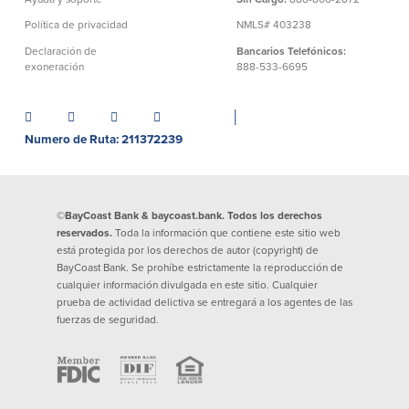
Préstamos personales en
Banca móvil
Política de privacidad
NMLS# 403238
Massachusetts y Rhode Island
eStatements (estados de cuenta
Declaración de
Bancarios Telefónicos:
Préstamos hipotecarios
electrónicos)
exoneración
888-533-6695
Casas prefabricadas y móviles
Recompensas por compras
Línea de Crédito Hipotecario
Apple y Google Pay
(HELOC)
│
Gestión del dinero
Prestamo HEAT
Numero de Ruta: 211372239
Haz la solicitud
Préstamos para automóviles de
BayCoast
Pagos de préstamos en línea
©BayCoast Bank & baycoast.bank. Todos los derechos
reservados.
Toda la información que contiene este sitio web
Otros Servicios
está protegida por los derechos de autor (copyright) de
BayCoast Bank. Se prohíbe estrictamente la reproducción de
cualquier información divulgada en este sitio. Cualquier
Partners Insurance
prueba de actividad delictiva se entregará a los agentes de las
Tarjeta de ATM/Débito
fuerzas de seguridad.
Cajeros automáticos interactivos
(CIM)
Cajas de seguridad
Cambio de divisas