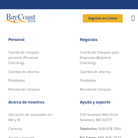
Saltar
Ir
Saltar
Documentos
a
al
página
en
la
contenido
formato
navegación
de
documento
Site
portátil
Ingreso en Línea
(PDF)
requieren
logo
Adobe
INGRESAR BANCA PERSONAL
Acrobat
Reader
5.0
o
superior
Personal
Negocios
para
Personal
ver,
descargar
Adobe®
Acrobat
Cuenta de cheques
Cuenta de Cheques para
Reader
Cuenta de cheques
Cuentas de ahorros
(se
.
personal (Personal
Empresas (Business
abre
personal (Personal
en
Checking)
Checking)
Entrar Banca Personal
otra
Checking)
ventana)
Cuenta de ahorros con estado
Cuentas de ahorros
Cuentas de ahorros
mensual (Statement Savings)
New User
|
Has olvidado tu contraseña
Préstamos
Préstamos
Comprobación activa
Club de Ahorros (Savings Club)
Cuenta de cheques Directa (Direct
– OR –
Reordenar cheques
Reordenar cheques
Certificados de Depósito
Checking)
Cuenta del mercado monetario
IR A BANCA EMPRESAS
Cuenta de cheques Preferida
Acerca de nosotros
Ayuda y soporte
(Preferred Checking)
Reordenar Cheques
Ubicación de sucursales en
330 Swansea Mall Drive
MA y RI
Swansea, MA 02777
Carreras
Telefónico:
508-678-7641
Préstamos
Banca en línea
Ayuda y soporte
Sin Cargo:
888-806-2872