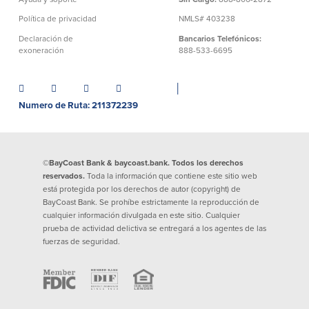
Préstamos personales en
Banca móvil
Política de privacidad
NMLS# 403238
Massachusetts y Rhode Island
eStatements (estados de cuenta
Declaración de
Bancarios Telefónicos:
Préstamos hipotecarios
electrónicos)
exoneración
888-533-6695
Casas prefabricadas y móviles
Recompensas por compras
Línea de Crédito Hipotecario
Apple y Google Pay
(HELOC)
│
Gestión del dinero
Prestamo HEAT
Numero de Ruta: 211372239
Haz la solicitud
Préstamos para automóviles de
BayCoast
Pagos de préstamos en línea
©BayCoast Bank & baycoast.bank. Todos los derechos
reservados.
Toda la información que contiene este sitio web
Otros Servicios
está protegida por los derechos de autor (copyright) de
BayCoast Bank. Se prohíbe estrictamente la reproducción de
cualquier información divulgada en este sitio. Cualquier
Partners Insurance
prueba de actividad delictiva se entregará a los agentes de las
Tarjeta de ATM/Débito
fuerzas de seguridad.
Cajeros automáticos interactivos
(CIM)
Cajas de seguridad
Cambio de divisas