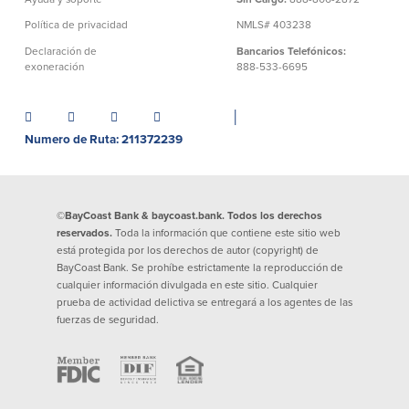
Préstamos personales en
Banca móvil
Política de privacidad
NMLS# 403238
Massachusetts y Rhode Island
eStatements (estados de cuenta
Declaración de
Bancarios Telefónicos:
Préstamos hipotecarios
electrónicos)
exoneración
888-533-6695
Casas prefabricadas y móviles
Recompensas por compras
Línea de Crédito Hipotecario
Apple y Google Pay
(HELOC)
│
Gestión del dinero
Prestamo HEAT
Numero de Ruta: 211372239
Haz la solicitud
Préstamos para automóviles de
BayCoast
Pagos de préstamos en línea
©BayCoast Bank & baycoast.bank. Todos los derechos
reservados.
Toda la información que contiene este sitio web
Otros Servicios
está protegida por los derechos de autor (copyright) de
BayCoast Bank. Se prohíbe estrictamente la reproducción de
cualquier información divulgada en este sitio. Cualquier
Partners Insurance
prueba de actividad delictiva se entregará a los agentes de las
Tarjeta de ATM/Débito
fuerzas de seguridad.
Cajeros automáticos interactivos
(CIM)
Cajas de seguridad
Cambio de divisas