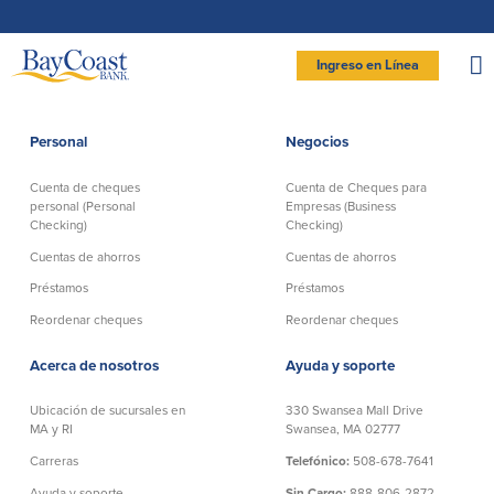
Saltar
Ir
Saltar
Documentos
a
al
página
en
la
contenido
formato
navegación
de
documento
Site
portátil
Ingreso en Línea
(PDF)
requieren
logo
Adobe
INGRESAR BANCA PERSONAL
Acrobat
Reader
5.0
o
superior
Personal
Negocios
para
Personal
ver,
descargar
Adobe®
Acrobat
Cuenta de cheques
Cuenta de Cheques para
Reader
Cuenta de cheques
Cuentas de ahorros
(se
.
personal (Personal
Empresas (Business
abre
personal (Personal
en
Checking)
Checking)
Entrar Banca Personal
otra
Checking)
ventana)
Cuenta de ahorros con estado
Cuentas de ahorros
Cuentas de ahorros
mensual (Statement Savings)
New User
|
Has olvidado tu contraseña
Préstamos
Préstamos
Comprobación activa
Club de Ahorros (Savings Club)
Cuenta de cheques Directa (Direct
– OR –
Reordenar cheques
Reordenar cheques
Certificados de Depósito
Checking)
Cuenta del mercado monetario
IR A BANCA EMPRESAS
Cuenta de cheques Preferida
Acerca de nosotros
Ayuda y soporte
(Preferred Checking)
Reordenar Cheques
Ubicación de sucursales en
330 Swansea Mall Drive
MA y RI
Swansea, MA 02777
Carreras
Telefónico:
508-678-7641
Préstamos
Banca en línea
Ayuda y soporte
Sin Cargo:
888-806-2872