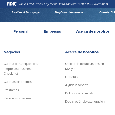
BayCoast Mortgage
BayCoast Insurance
Cuenta Abi
Personal
Empresas
Acerca de nosotros
Negocios
Acerca de nosotros
Cuenta de Cheques para
Ubicación de sucursales en
Empresas (Business
MA y RI
Checking)
Carreras
Cuentas de ahorros
Ayuda y soporte
Préstamos
Política de privacidad
Reordenar cheques
Declaración de exoneración