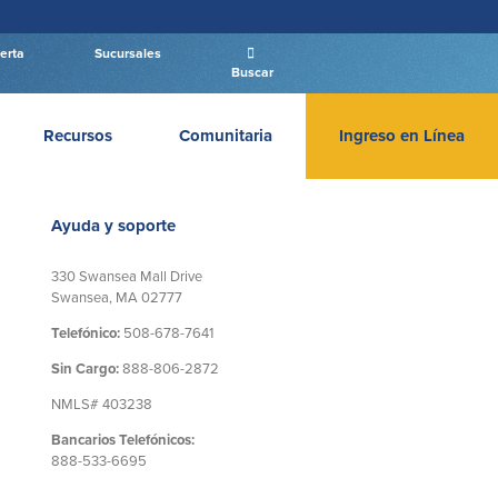
erta
Sucursales
Buscar
Recursos
Comunitaria
Ingreso en Línea
INGRESAR BANCA PERSONAL
Ayuda y soporte
330 Swansea Mall Drive
Swansea, MA 02777
Entrar Banca Personal
Telefónico:
508-678-7641
New User
|
Has olvidado tu contraseña
Sin Cargo:
888-806-2872
NMLS# 403238
– OR –
Bancarios Telefónicos:
IR A BANCA EMPRESAS
888-533-6695