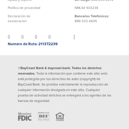
Préstamos personales en
Banca móvil
Política de privacidad
NMLS# 403238
Massachusetts y Rhode Island
eStatements (estados de cuenta
Declaración de
Bancarios Telefónicos:
Préstamos hipotecarios
electrónicos)
exoneración
888-533-6695
Casas prefabricadas y móviles
Recompensas por compras
Línea de Crédito Hipotecario
Apple y Google Pay
(HELOC)
│
Gestión del dinero
Prestamo HEAT
Numero de Ruta: 211372239
Haz la solicitud
Préstamos para automóviles de
BayCoast
Pagos de préstamos en línea
©BayCoast Bank & baycoast.bank. Todos los derechos
reservados.
Toda la información que contiene este sitio web
Otros Servicios
está protegida por los derechos de autor (copyright) de
BayCoast Bank. Se prohíbe estrictamente la reproducción de
cualquier información divulgada en este sitio. Cualquier
Partners Insurance
prueba de actividad delictiva se entregará a los agentes de las
Tarjeta de ATM/Débito
fuerzas de seguridad.
Cajeros automáticos interactivos
(CIM)
Cajas de seguridad
Cambio de divisas