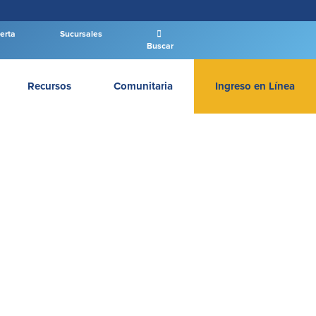
erta
Sucursales
Buscar
Recursos
Comunitaria
Ingreso en Línea
INGRESAR BANCA PERSONAL
Entrar Banca Personal
New User
|
Has olvidado tu contraseña
– OR –
IR A BANCA EMPRESAS