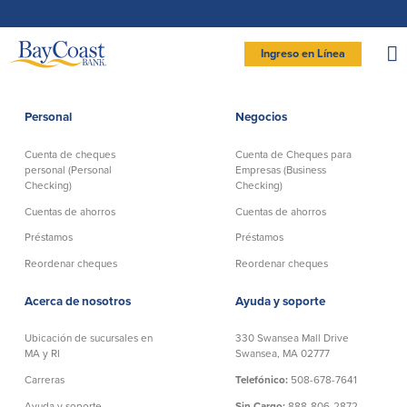
Saltar
Ir
Saltar
Documentos
a
al
página
en
la
contenido
formato
navegación
de
documento
Site
portátil
Ingreso en Línea
(PDF)
requieren
logo
Adobe
INGRESAR BANCA PERSONAL
Acrobat
Reader
5.0
o
superior
Personal
Negocios
para
Personal
ver,
descargar
Adobe®
Acrobat
Cuenta de cheques
Cuenta de Cheques para
Reader
Cuenta de cheques
Cuentas de ahorros
(se
.
personal (Personal
Empresas (Business
abre
personal (Personal
en
Checking)
Checking)
Entrar Banca Personal
otra
Checking)
ventana)
Cuenta de ahorros con estado
Cuentas de ahorros
Cuentas de ahorros
mensual (Statement Savings)
New User
|
Has olvidado tu contraseña
Préstamos
Préstamos
Comprobación activa
Club de Ahorros (Savings Club)
Cuenta de cheques Directa (Direct
– OR –
Reordenar cheques
Reordenar cheques
Certificados de Depósito
Checking)
Cuenta del mercado monetario
IR A BANCA EMPRESAS
Cuenta de cheques Preferida
Acerca de nosotros
Ayuda y soporte
(Preferred Checking)
Reordenar Cheques
Ubicación de sucursales en
330 Swansea Mall Drive
MA y RI
Swansea, MA 02777
Carreras
Telefónico:
508-678-7641
Préstamos
Banca en línea
Ayuda y soporte
Sin Cargo:
888-806-2872