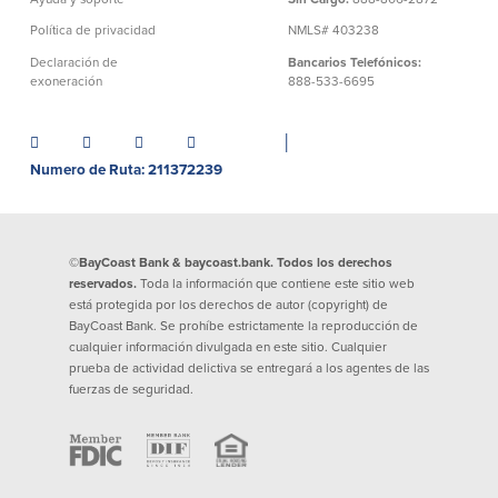
Préstamos personales en
Banca móvil
Política de privacidad
NMLS# 403238
Massachusetts y Rhode Island
eStatements (estados de cuenta
Declaración de
Bancarios Telefónicos:
Préstamos hipotecarios
electrónicos)
exoneración
888-533-6695
Casas prefabricadas y móviles
Recompensas por compras
Línea de Crédito Hipotecario
Apple y Google Pay
(HELOC)
│
Gestión del dinero
Prestamo HEAT
Numero de Ruta: 211372239
Haz la solicitud
Préstamos para automóviles de
BayCoast
Pagos de préstamos en línea
©BayCoast Bank & baycoast.bank. Todos los derechos
reservados.
Toda la información que contiene este sitio web
Otros Servicios
está protegida por los derechos de autor (copyright) de
BayCoast Bank. Se prohíbe estrictamente la reproducción de
cualquier información divulgada en este sitio. Cualquier
Partners Insurance
prueba de actividad delictiva se entregará a los agentes de las
Tarjeta de ATM/Débito
fuerzas de seguridad.
Cajeros automáticos interactivos
(CIM)
Cajas de seguridad
Cambio de divisas