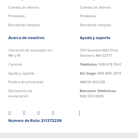
Cuentas de ahorros
Cuentas de ahorros
Empresas
Préstamos
Préstamos
Reordenar cheques
Reordenar cheques
Cuenta de Cheques
Cuentas de ahorros
para Empresas
Acerca de nosotros
Ayuda y soporte
(Business Checking)
Cuenta de ahorros con estado
mensual (Statement Savings)
Ubicación de sucursales en
330 Swansea Mall Drive
Cuenta de cheques de Análisis
Cuenta empresarial de Acceso al
MA y RI
Swansea, MA 02777
Empresarial (Business Analysis
mercado monetario (Business Money
Checking)
Carreras
Telefónico:
508-678-7641
Market Access)
Comprobación del ajuste correcto
Certificados de Depósito
Ayuda y soporte
Sin Cargo:
888-806-2872
Cuentas de cheques para
Planes de retiro
Política de privacidad
NMLS# 403238
Municipalidades y Organizaciones
sin Fines de Lucro (Cuenta
Declaración de
Bancarios Telefónicos:
Municipal/Non-Profit Checking)
exoneración
888-533-6695
IOLTA
│
Préstamos
Servicios
Numero de Ruta: 211372239
Préstamos comerciales
Soluciones para la gestión de