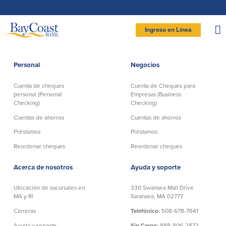
Saltar
Ir
Saltar
Documentos
a
al
página
en
la
contenido
formato
navegación
de
documento
Site
portátil
Ingreso en Línea
(PDF)
requieren
logo
Adobe
INGRESAR BANCA PERSONAL
Acrobat
Reader
5.0
o
superior
Personal
Negocios
para
Personal
ver,
descargar
Adobe®
Acrobat
Cuenta de cheques
Cuenta de Cheques para
Reader
Cuenta de cheques
Cuentas de ahorros
(se
.
personal (Personal
Empresas (Business
abre
personal (Personal
en
Checking)
Checking)
Entrar Banca Personal
otra
Checking)
ventana)
Cuenta de ahorros con estado
Cuentas de ahorros
Cuentas de ahorros
mensual (Statement Savings)
New User
|
Has olvidado tu contraseña
Préstamos
Préstamos
Comprobación activa
Club de Ahorros (Savings Club)
Cuenta de cheques Directa (Direct
– OR –
Reordenar cheques
Reordenar cheques
Certificados de Depósito
Checking)
Cuenta del mercado monetario
IR A BANCA EMPRESAS
Cuenta de cheques Preferida
Acerca de nosotros
Ayuda y soporte
(Preferred Checking)
Reordenar Cheques
Ubicación de sucursales en
330 Swansea Mall Drive
MA y RI
Swansea, MA 02777
Carreras
Telefónico:
508-678-7641
Préstamos
Banca en línea
Ayuda y soporte
Sin Cargo:
888-806-2872