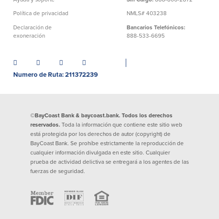
Préstamos personales en
Banca móvil
Política de privacidad
NMLS# 403238
Massachusetts y Rhode Island
eStatements (estados de cuenta
Declaración de
Bancarios Telefónicos:
Préstamos hipotecarios
electrónicos)
exoneración
888-533-6695
Casas prefabricadas y móviles
Recompensas por compras
Línea de Crédito Hipotecario
Apple y Google Pay
(HELOC)
│
Gestión del dinero
Prestamo HEAT
Numero de Ruta: 211372239
Haz la solicitud
Préstamos para automóviles de
BayCoast
Pagos de préstamos en línea
©BayCoast Bank & baycoast.bank. Todos los derechos
reservados.
Toda la información que contiene este sitio web
Otros Servicios
está protegida por los derechos de autor (copyright) de
BayCoast Bank. Se prohíbe estrictamente la reproducción de
cualquier información divulgada en este sitio. Cualquier
Partners Insurance
prueba de actividad delictiva se entregará a los agentes de las
Tarjeta de ATM/Débito
fuerzas de seguridad.
Cajeros automáticos interactivos
(CIM)
Cajas de seguridad
Cambio de divisas