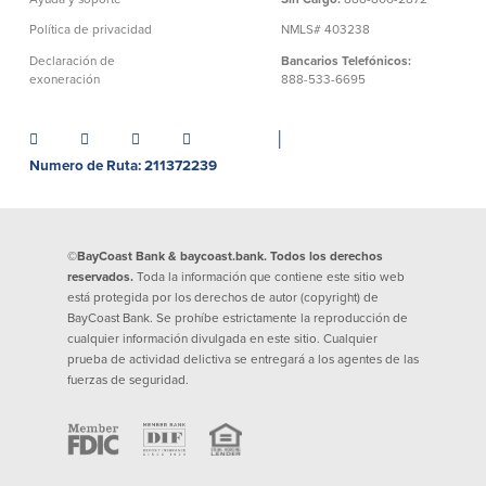
Préstamos personales en
Banca móvil
Política de privacidad
NMLS# 403238
Massachusetts y Rhode Island
eStatements (estados de cuenta
Declaración de
Bancarios Telefónicos:
Préstamos hipotecarios
electrónicos)
exoneración
888-533-6695
Casas prefabricadas y móviles
Recompensas por compras
Línea de Crédito Hipotecario
Apple y Google Pay
(HELOC)
│
Gestión del dinero
Prestamo HEAT
Numero de Ruta: 211372239
Haz la solicitud
Préstamos para automóviles de
BayCoast
Pagos de préstamos en línea
©BayCoast Bank & baycoast.bank. Todos los derechos
reservados.
Toda la información que contiene este sitio web
Otros Servicios
está protegida por los derechos de autor (copyright) de
BayCoast Bank. Se prohíbe estrictamente la reproducción de
cualquier información divulgada en este sitio. Cualquier
Partners Insurance
prueba de actividad delictiva se entregará a los agentes de las
Tarjeta de ATM/Débito
fuerzas de seguridad.
Cajeros automáticos interactivos
(CIM)
Cajas de seguridad
Cambio de divisas