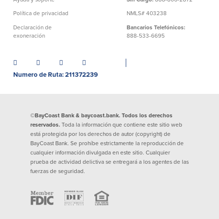
Préstamos personales en
Banca móvil
Política de privacidad
NMLS# 403238
Massachusetts y Rhode Island
eStatements (estados de cuenta
Declaración de
Bancarios Telefónicos:
Préstamos hipotecarios
electrónicos)
exoneración
888-533-6695
Casas prefabricadas y móviles
Recompensas por compras
Línea de Crédito Hipotecario
Apple y Google Pay
(HELOC)
│
Gestión del dinero
Prestamo HEAT
Numero de Ruta: 211372239
Haz la solicitud
Préstamos para automóviles de
BayCoast
Pagos de préstamos en línea
©BayCoast Bank & baycoast.bank. Todos los derechos
reservados.
Toda la información que contiene este sitio web
Otros Servicios
está protegida por los derechos de autor (copyright) de
BayCoast Bank. Se prohíbe estrictamente la reproducción de
cualquier información divulgada en este sitio. Cualquier
Partners Insurance
prueba de actividad delictiva se entregará a los agentes de las
Tarjeta de ATM/Débito
fuerzas de seguridad.
Cajeros automáticos interactivos
(CIM)
Cajas de seguridad
Cambio de divisas