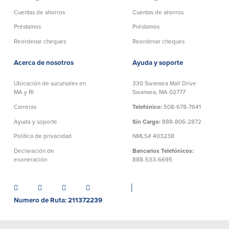
Cuentas de ahorros
Cuentas de ahorros
Empresas
Préstamos
Préstamos
Reordenar cheques
Reordenar cheques
Cuenta de Cheques
Cuentas de ahorros
para Empresas
Acerca de nosotros
Ayuda y soporte
(Business Checking)
Cuenta de ahorros con estado
mensual (Statement Savings)
Ubicación de sucursales en
330 Swansea Mall Drive
Cuenta de cheques de Análisis
Cuenta empresarial de Acceso al
MA y RI
Swansea, MA 02777
Empresarial (Business Analysis
mercado monetario (Business Money
Checking)
Carreras
Telefónico:
508-678-7641
Market Access)
Comprobación del ajuste correcto
Certificados de Depósito
Ayuda y soporte
Sin Cargo:
888-806-2872
Cuentas de cheques para
Planes de retiro
Política de privacidad
NMLS# 403238
Municipalidades y Organizaciones
sin Fines de Lucro (Cuenta
Declaración de
Bancarios Telefónicos:
Municipal/Non-Profit Checking)
exoneración
888-533-6695
IOLTA
│
Préstamos
Servicios
Numero de Ruta: 211372239
Préstamos comerciales
Soluciones para la gestión de