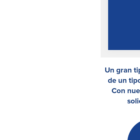
Un gran ti
de un tip
Con nues
sol