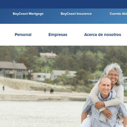
2.0»; (function(w, d, e, o, a) { w.__adroll_loaded = true; w.adroll = w.adroll || []; w.adroll.f = [ ‘s
(function(n) { return function() { w.adroll.push([ n, arguments ]) } })(w.adroll.f[a]) } e = d.createElement('scr
BayCoast Mortgage
BayCoast Insurance
Cuenta Abi
Personal
Empresas
Acerca de nosotros