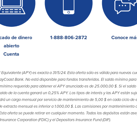
cado de dinero
1-888-806-2872
Conoce má
abierto
Cuenta
 Equivalente (APY) es exacta a 31/5/24. Esta oferta sólo es válida para nuevas c
yCoast Bank. No está disponible para fondos transferidos. El saldo mínimo para 
mínimo requerido para obtener el APY anunciado es de 25.000,00 $. Si el saldo di
aldo de la cuenta ganará un 0,25% APY. Los tipos de interés y las APY están suj
drá un cargo mensual por servicio de mantenimiento de 5,00 $ en cada ciclo de ex
 de extracto mensual es inferior a 1.000,00 $. Las comisiones por mantenimiento 
 Esta oferta se puede retirar en cualquier momento. Todos los depósitos están a
 Insurance Corporation (FDIC) y el Depositors Insurance Fund (DIF).