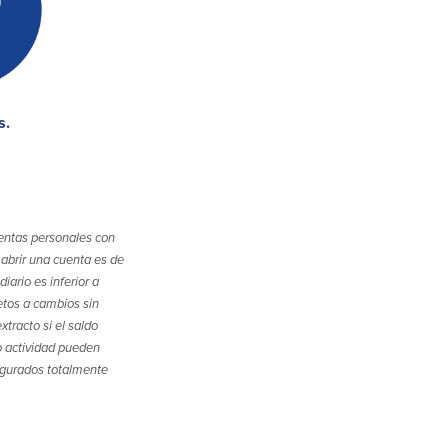
s.
uentas personales con
abrir una cuenta es de
ario es inferior a
etos a cambios sin
tracto si el saldo
o actividad pueden
segurados totalmente