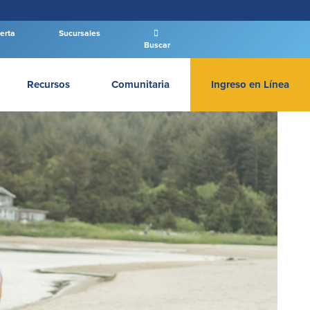
etProperties’, ‘identify’, ‘track’ ]; var roundtripUrl = «https://s.adroll.com/j/» + adroll_adv_id +
ipt'); o = d.getElementsByTagName('script')[0]; e.async = 1; e.src = roundtripUrl; o.parentNode.insertBefore(e,
erta
Sucursales
Buscar
Recursos
Comunitaria
Ingreso en Línea
INGRESAR BANCA PERSONAL
Entrar Banca Personal
New User
|
Has olvidado tu contraseña
– OR –
IR A BANCA EMPRESAS