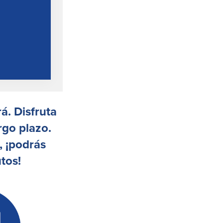
á. Disfruta
rgo plazo.
, ¡podrás
tos!