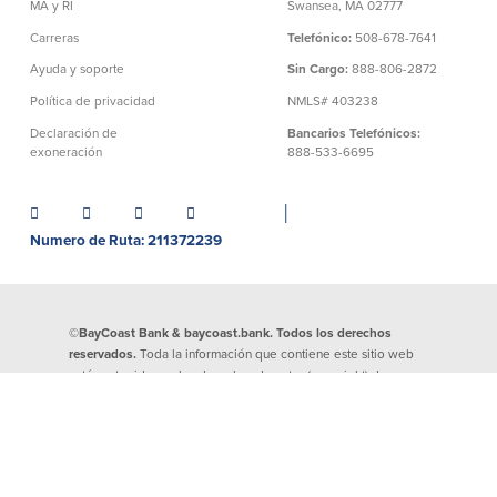
MA y RI
Swansea, MA 02777
Carreras
Telefónico:
508-678-7641
English
Ayuda y soporte
Sin Cargo:
888-806-2872
Português
Política de privacidad
NMLS# 403238
Declaración de
Bancarios Telefónicos:
exoneración
888-533-6695
│
Numero de Ruta: 211372239
©BayCoast Bank & baycoast.bank. Todos los derechos
reservados.
Toda la información que contiene este sitio web
está protegida por los derechos de autor (copyright) de
BayCoast Bank. Se prohíbe estrictamente la reproducción de
cualquier información divulgada en este sitio. Cualquier
prueba de actividad delictiva se entregará a los agentes de las
fuerzas de seguridad.