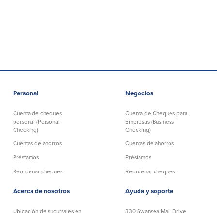
patrocinios
Pautas para dar
Preguntas frecuentes
Personal
Negocios
BayCoast Mortgage
Cuenta de cheques
Cuenta de Cheques para
personal (Personal
Empresas (Business
BayCoast Insurance
Checking)
Checking)
Cuentas de ahorros
Cuentas de ahorros
Cuenta Abierta
Préstamos
Préstamos
Sucursales
Reordenar cheques
Reordenar cheques
Acerca de nosotros
Ayuda y soporte
Buscar
Ubicación de sucursales en
330 Swansea Mall Drive
Español