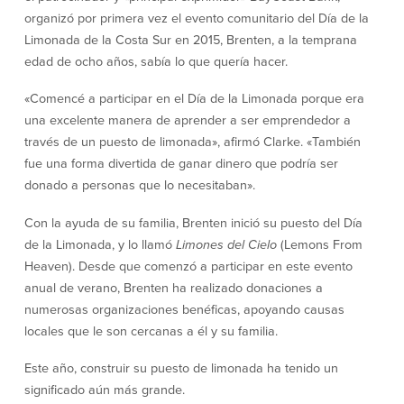
efectivo
Oficina de préstamos en Providence
organizó por primera vez el evento comunitario del Día de la
iBanking
Préstamos y líneas para negocios
Limonada de la Costa Sur en 2015, Brenten, a la temprana
Tarjeta de débito BusinessCard® de
Colaboraciones para el desarrollo
Mastercard®
edad de ocho años, sabía lo que quería hacer.
de negocios
Reordenar Cheques
Portal de pagos en línea
«Comencé a participar en el Día de la Limonada porque era
una excelente manera de aprender a ser emprendedor a
través de un puesto de limonada», afirmó Clarke. «También
Acerca de nosotros
fue una forma divertida de ganar dinero que podría ser
donado a personas que lo necesitaban».
Acerca de nosotros
Afiliados
Con la ayuda de su familia, Brenten inició su puesto del Día
Ubicación de sucursales en MA y RI
BayCoast Mortgage Company
de la Limonada, y lo llamó
Limones del Cielo
(Lemons From
Ayuda y soporte
Plimoth Investment Advisors
Heaven). Desde que comenzó a participar en este evento
Información de licencia para originar
Partners Insurance Group
hipotecas
anual de verano, Brenten ha realizado donaciones a
Priority Funding
Carreras
numerosas organizaciones benéficas, apoyando causas
locales que le son cercanas a él y su familia.
Políticas
Este año, construir su puesto de limonada ha tenido un
significado aún más grande.
Política de privacidad