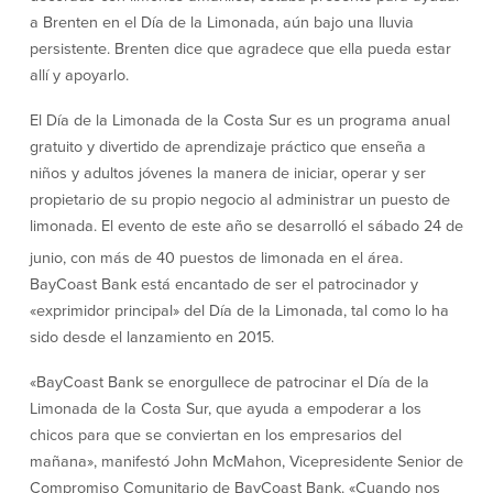
a Brenten en el Día de la Limonada, aún bajo una lluvia
Donaciones y
persistente. Brenten dice que agradece que ella pueda estar
patrocinios
allí y apoyarlo.
Pautas para dar
El Día de la Limonada de la Costa Sur es un programa anual
Preguntas frecuentes
gratuito y divertido de aprendizaje práctico que enseña a
niños y adultos jóvenes la manera de iniciar, operar y ser
propietario de su propio negocio al administrar un puesto de
limonada. El evento de este año se desarrolló el sábado 24 de
junio, con más de 40 puestos de limonada en el área.
BayCoast Mortgage
BayCoast Bank está encantado de ser el patrocinador y
«exprimidor principal» del Día de la Limonada, tal como lo ha
BayCoast Insurance
sido desde el lanzamiento en 2015.
Cuenta Abierta
«BayCoast Bank se enorgullece de patrocinar el Día de la
Limonada de la Costa Sur, que ayuda a empoderar a los
Sucursales
chicos para que se conviertan en los empresarios del
mañana», manifestó John McMahon, Vicepresidente Senior de
Buscar
Compromiso Comunitario de BayCoast Bank. «Cuando nos