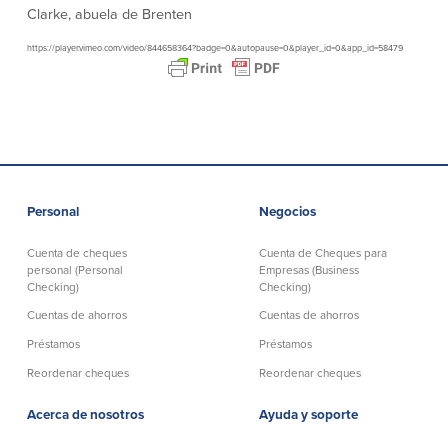
Clarke, abuela de Brenten
https://player.vimeo.com/video/844658364?badge=0&autopause=0&player_id=0&app_id=58479
Personal
Negocios
Cuenta de cheques
Cuenta de Cheques para
personal (Personal
Empresas (Business
Checking)
Checking)
Cuentas de ahorros
Cuentas de ahorros
Préstamos
Préstamos
Reordenar cheques
Reordenar cheques
Acerca de nosotros
Ayuda y soporte