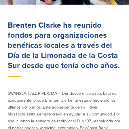
Empresas
Brenten Clarke ha reunido
Cuenta de Cheques
Cuentas de ahorros
para Empresas
fondos para organizaciones
(Business Checking)
Cuenta de ahorros con estado
benéficas locales a través del
mensual (Statement Savings)
Cuenta de cheques de Análisis
Cuenta empresarial de Acceso al
Día de la Limonada de la Costa
Empresarial (Business Analysis
mercado monetario (Business Money
Checking)
Market Access)
Sur desde que tenía ocho años.
Comprobación del ajuste correcto
Certificados de Depósito
Cuentas de cheques para
Planes de retiro
Municipalidades y Organizaciones
sin Fines de Lucro (Cuenta
Municipal/Non-Profit Checking)
SWANSEA, FALL RIVER, MA – Dar desde el corazón. Esto es
IOLTA
exactamente lo que Brenten Clarke ha estado haciendo los
últimos ocho años. Este adolescente de Fall River,
Préstamos
Servicios
Massachusetts siempre creyó en ayudar a su comunidad. Por
eso, cuando la emisora de radio local Fun 107, respaldada por
Préstamos comerciales
Soluciones para la gestión de
el patrocinador y «principal exprimidor» BayCoast Bank,