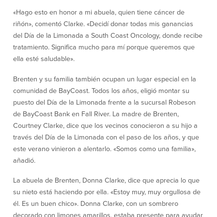
Declaración de exoneración
«Hago esto en honor a mi abuela, quien tiene cáncer de
Seguro de Depósitos de FDIC y DIF
riñón», comentó Clarke. «Decidí donar todas mis ganancias
del Día de la Limonada a South Coast Oncology, donde recibe
tratamiento. Significa mucho para mí porque queremos que
Recursos
ella esté saludable».
Seguridad
Recursos
Brenten y su familia también ocupan un lugar especial en la
comunidad de BayCoast. Todos los años, eligió montar su
Seguridad
puesto del Día de la Limonada frente a la sucursal Robeson
Programa de concientización del
de BayCoast Bank en Fall River. La madre de Brenten,
cliente sobre la seguridad hogareña
Courtney Clarke, dice que los vecinos conocieron a su hijo a
en Internet
través del Día de la Limonada con el paso de los años, y que
este verano vinieron a alentarlo. «Somos como una familia»,
Comunitaria
añadió.
Comunitaria
Programas educativos
La abuela de Brenten, Donna Clarke, dice que aprecia lo que
su nieto está haciendo por ella. «Estoy muy, muy orgullosa de
Ley de reinversión comunitaria
Get on the Bus
él. Es un buen chico». Donna Clarke, con un sombrero
decorado con limones amarillos, estaba presente para ayudar