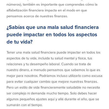
efectivo
Oficina de préstamos en Providence
números), también es importante que comprendas cómo la
iBanking
Préstamos y líneas para negocios
alfabetización financiera impacta en el modo en que
Tarjeta de débito BusinessCard® de
Colaboraciones para el desarrollo
Mastercard®
pensamos acerca de nuestras finanzas.
de negocios
Reordenar Cheques
Portal de pagos en línea
¿Sabías que una mala salud financiera
puede impactar en todos los aspectos
Acerca de nosotros
de tu vida?
Acerca de nosotros
Afiliados
Tener una mala salud financiera puede impactar en todos los
aspectos de tu vida, incluida tu salud mental y física, tus
Ubicación de sucursales en MA y RI
BayCoast Mortgage Company
relaciones y tu desempeño laboral. Cuando se trata de
Ayuda y soporte
Plimoth Investment Advisors
nuestro dinero, a menudo pensamos que sabemos lo que es
Información de licencia para originar
Partners Insurance Group
mejor para nosotros. Podríamos incluso utilizarlo como excusa
hipotecas
Priority Funding
para evitar cualquier cambio que mejore nuestras finanzas.
Carreras
Pero un estilo de vida financieramente saludable no necesita
ser complejo ni demanda mucho tiempo. Solo debes hacer
Políticas
algunos pequeños ajustes aquí y allá durante el año, que se
sumarán con el tiempo.
Política de privacidad