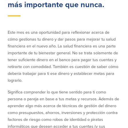
más importante que nunca.
Empresas
Cuenta de Cheques
Cuentas de ahorros
para Empresas
Este mes es una oportunidad para reflexionar acerca de
(Business Checking)
cómo gestionas tu dinero y dar pasos para mejorar tu salud
Cuenta de ahorros con estado
mensual (Statement Savings)
financiera en el nuevo año. La salud financiera es una parte
Cuenta de cheques de Análisis
Cuenta empresarial de Acceso al
importante de tu bienestar general. No se trata solamente de
Empresarial (Business Analysis
mercado monetario (Business Money
Checking)
tener suficiente dinero en el banco para pagar tus cuentas y
Market Access)
Comprobación del ajuste correcto
retirarte con comodidad. También es cuestión de saber cómo
Certificados de Depósito
Cuentas de cheques para
debería trabajar para ti ese dinero y establecer metas para
Planes de retiro
Municipalidades y Organizaciones
lograrlo.
sin Fines de Lucro (Cuenta
Municipal/Non-Profit Checking)
Significa comprender lo que tiene sentido para ti como
IOLTA
persona o pareja en base a tus metas y recursos. Además de
aprender algo más acerca de técnicas de gestión del dinero
Préstamos
Servicios
como presupuestos, ahorros, inversiones y protección contra
factores de riesgo como robos de identidad o piratas
Préstamos comerciales
Soluciones para la gestión de
informáticos que desean acceder a tus cuentas (y sus