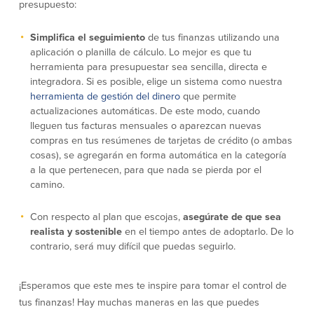
presupuesto:
Donaciones y
patrocinios
Simplifica el seguimiento
de tus finanzas utilizando una
aplicación o planilla de cálculo. Lo mejor es que tu
Pautas para dar
herramienta para presupuestar sea sencilla, directa e
Preguntas frecuentes
integradora. Si es posible, elige un sistema como nuestra
herramienta de gestión del dinero
que permite
actualizaciones automáticas. De este modo, cuando
lleguen tus facturas mensuales o aparezcan nuevas
compras en tus resúmenes de tarjetas de crédito (o ambas
cosas), se agregarán en forma automática en la categoría
a la que pertenecen, para que nada se pierda por el
BayCoast Mortgage
camino.
BayCoast Insurance
Con respecto al plan que escojas,
asegúrate de que sea
realista y sostenible
en el tiempo antes de adoptarlo. De lo
Cuenta Abierta
contrario, será muy difícil que puedas seguirlo.
Sucursales
¡Esperamos que este mes te inspire para tomar el control de
tus finanzas! Hay muchas maneras en las que puedes
Buscar