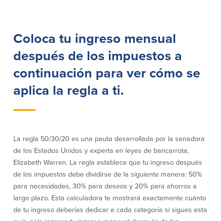
Préstamos personales en
Banca móvil
Massachusetts y Rhode Island
eStatements (estados de cuenta
Préstamos hipotecarios
electrónicos)
Coloca tu ingreso mensual
Casas prefabricadas y móviles
Recompensas por compras
después de los impuestos a
Línea de Crédito Hipotecario
Apple y Google Pay
(HELOC)
Gestión del dinero
continuación para ver cómo se
Prestamo HEAT
Haz la solicitud
Préstamos para automóviles de
aplica la regla a ti.
BayCoast
Pagos de préstamos en línea
Otros Servicios
La regla 50/30/20 es una pauta desarrollada por la senadora
de los Estados Unidos y experta en leyes de bancarrota,
Partners Insurance
Elizabeth Warren. La regla establece que tu ingreso después
Tarjeta de ATM/Débito
de los impuestos debe dividirse de la siguiente manera: 50%
Cajeros automáticos interactivos
para necesidades, 30% para deseos y 20% para ahorros a
(CIM)
largo plazo. Esta calculadora te mostrará exactamente cuánto
Cajas de seguridad
de tu ingreso deberías dedicar a cada categoría si sigues esta
Cambio de divisas