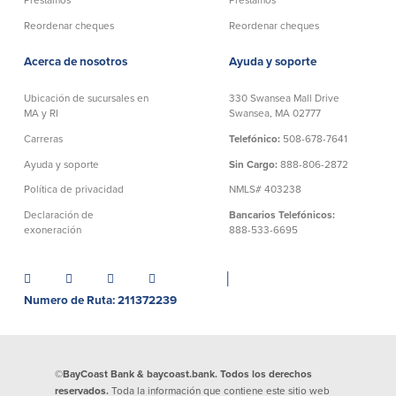
Préstamos
Préstamos
efectivo
Oficina de préstamos en Providence
iBanking
Reordenar cheques
Reordenar cheques
Préstamos y líneas para negocios
Tarjeta de débito BusinessCard® de
Colaboraciones para el desarrollo
Mastercard®
Acerca de nosotros
Ayuda y soporte
de negocios
Reordenar Cheques
Portal de pagos en línea
Ubicación de sucursales en
330 Swansea Mall Drive
MA y RI
Swansea, MA 02777
Carreras
Telefónico:
508-678-7641
Acerca de nosotros
Ayuda y soporte
Sin Cargo:
888-806-2872
Acerca de nosotros
Afiliados
Política de privacidad
NMLS# 403238
Declaración de
Bancarios Telefónicos:
Ubicación de sucursales en MA y RI
BayCoast Mortgage Company
exoneración
888-533-6695
Ayuda y soporte
Plimoth Investment Advisors
Información de licencia para originar
Partners Insurance Group
│
hipotecas
Priority Funding
Numero de Ruta: 211372239
Carreras
Políticas
©BayCoast Bank & baycoast.bank. Todos los derechos
reservados.
Toda la información que contiene este sitio web
Política de privacidad