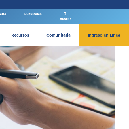
erta
Sucursales
Buscar
Recursos
Comunitaria
Ingreso en Línea
INGRESAR BANCA PERSONAL
Entrar Banca Personal
New User
|
Has olvidado tu contraseña
– OR –
IR A BANCA EMPRESAS