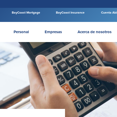
BayCoast Mortgage
BayCoast Insurance
Cuenta Abi
Personal
Empresas
Acerca de nosotros