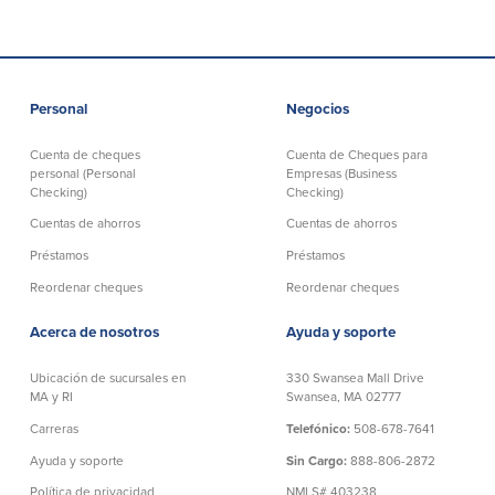
efectivo
Oficina de préstamos en Providence
iBanking
Préstamos y líneas para negocios
Tarjeta de débito BusinessCard® de
Colaboraciones para el desarrollo
Mastercard®
de negocios
Reordenar Cheques
Portal de pagos en línea
Personal
Negocios
Cuenta de cheques
Cuenta de Cheques para
personal (Personal
Empresas (Business
Acerca de nosotros
Checking)
Checking)
Cuentas de ahorros
Cuentas de ahorros
Acerca de nosotros
Afiliados
Préstamos
Préstamos
Ubicación de sucursales en MA y RI
BayCoast Mortgage Company
Reordenar cheques
Reordenar cheques
Ayuda y soporte
Plimoth Investment Advisors
Información de licencia para originar
Partners Insurance Group
Acerca de nosotros
Ayuda y soporte
hipotecas
Priority Funding
Carreras
Ubicación de sucursales en
330 Swansea Mall Drive
MA y RI
Swansea, MA 02777
Carreras
Telefónico:
508-678-7641
Políticas
Ayuda y soporte
Sin Cargo:
888-806-2872
Política de privacidad
Política de privacidad
NMLS# 403238