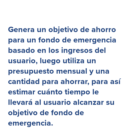
Préstamos personales en
Banca móvil
Massachusetts y Rhode Island
eStatements (estados de cuenta
Préstamos hipotecarios
electrónicos)
Casas prefabricadas y móviles
Recompensas por compras
Genera un objetivo de ahorro
Línea de Crédito Hipotecario
Apple y Google Pay
para un fondo de emergencia
(HELOC)
Gestión del dinero
Prestamo HEAT
Haz la solicitud
basado en los ingresos del
Préstamos para automóviles de
BayCoast
usuario, luego utiliza un
Pagos de préstamos en línea
presupuesto mensual y una
cantidad para ahorrar, para así
Otros Servicios
estimar cuánto tiempo le
Partners Insurance
llevará al usuario alcanzar su
Tarjeta de ATM/Débito
Cajeros automáticos interactivos
objetivo de fondo de
(CIM)
Cajas de seguridad
emergencia.
Cambio de divisas