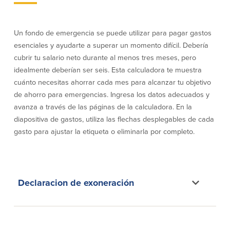
Empresas
Un fondo de emergencia se puede utilizar para pagar gastos
esenciales y ayudarte a superar un momento difícil. Debería
Cuenta de Cheques
Cuentas de ahorros
para Empresas
cubrir tu salario neto durante al menos tres meses, pero
(Business Checking)
idealmente deberían ser seis. Esta calculadora te muestra
Cuenta de ahorros con estado
mensual (Statement Savings)
cuánto necesitas ahorrar cada mes para alcanzar tu objetivo
Cuenta de cheques de Análisis
Cuenta empresarial de Acceso al
de ahorro para emergencias. Ingresa los datos adecuados y
Empresarial (Business Analysis
mercado monetario (Business Money
avanza a través de las páginas de la calculadora. En la
Checking)
Market Access)
diapositiva de gastos, utiliza las flechas desplegables de cada
Comprobación del ajuste correcto
Certificados de Depósito
Cuentas de cheques para
gasto para ajustar la etiqueta o eliminarla por completo.
Planes de retiro
Municipalidades y Organizaciones
sin Fines de Lucro (Cuenta
Municipal/Non-Profit Checking)
IOLTA
Declaracion de exoneración
Préstamos
Servicios
Préstamos comerciales
Soluciones para la gestión de