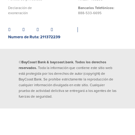
Declaración de exoneración
Declaración de
Bancarios Telefónicos:
Seguro de Depósitos de FDIC y DIF
exoneración
888-533-6695
│
Recursos
Numero de Ruta: 211372239
Seguridad
Recursos
Seguridad
©BayCoast Bank & baycoast.bank. Todos los derechos
Programa de concientización del
reservados.
Toda la información que contiene este sitio web
cliente sobre la seguridad hogareña
está protegida por los derechos de autor (copyright) de
en Internet
BayCoast Bank. Se prohíbe estrictamente la reproducción de
cualquier información divulgada en este sitio. Cualquier
prueba de actividad delictiva se entregará a los agentes de las
fuerzas de seguridad.
Comunitaria
Comunitaria
Programas educativos
Ley de reinversión comunitaria
Get on the Bus