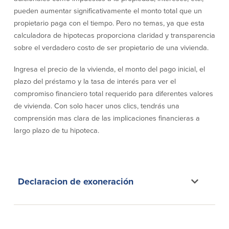
pueden aumentar significativamente el monto total que un
Empresas
propietario paga con el tiempo. Pero no temas, ya que esta
calculadora de hipotecas proporciona claridad y transparencia
Cuenta de Cheques
Cuentas de ahorros
sobre el verdadero costo de ser propietario de una vivienda.
para Empresas
(Business Checking)
Ingresa el precio de la vivienda, el monto del pago inicial, el
Cuenta de ahorros con estado
mensual (Statement Savings)
plazo del préstamo y la tasa de interés para ver el
Cuenta de cheques de Análisis
Cuenta empresarial de Acceso al
compromiso financiero total requerido para diferentes valores
Empresarial (Business Analysis
mercado monetario (Business Money
de vivienda. Con solo hacer unos clics, tendrás una
Checking)
Market Access)
comprensión mas clara de las implicaciones financieras a
Comprobación del ajuste correcto
Certificados de Depósito
largo plazo de tu hipoteca.
Cuentas de cheques para
Planes de retiro
Municipalidades y Organizaciones
sin Fines de Lucro (Cuenta
Municipal/Non-Profit Checking)
IOLTA
Declaracion de exoneración
Préstamos
Servicios
Préstamos comerciales
Soluciones para la gestión de