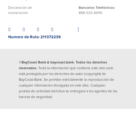
Declaración de exoneración
Declaración de
Bancarios Telefónicos:
exoneración
888-533-6695
Seguro de Depósitos de FDIC y DIF
│
Recursos
Numero de Ruta: 211372239
Seguridad
Recursos
Seguridad
©BayCoast Bank & baycoast.bank. Todos los derechos
Programa de concientización del
reservados.
Toda la información que contiene este sitio web
cliente sobre la seguridad hogareña
está protegida por los derechos de autor (copyright) de
en Internet
BayCoast Bank. Se prohíbe estrictamente la reproducción de
cualquier información divulgada en este sitio. Cualquier
prueba de actividad delictiva se entregará a los agentes de las
fuerzas de seguridad.
Comunitaria
Comunitaria
Programas educativos
Ley de reinversión comunitaria
Get on the Bus