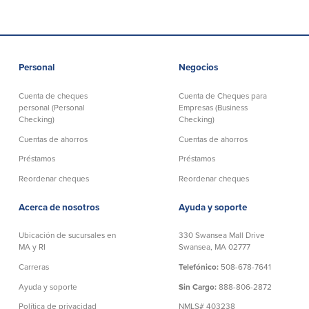
efectivo
Oficina de préstamos en Providence
iBanking
Préstamos y líneas para negocios
Tarjeta de débito BusinessCard® de
Colaboraciones para el desarrollo
Mastercard®
de negocios
Reordenar Cheques
Portal de pagos en línea
Personal
Negocios
Cuenta de cheques
Cuenta de Cheques para
personal (Personal
Empresas (Business
Acerca de nosotros
Checking)
Checking)
Cuentas de ahorros
Cuentas de ahorros
Acerca de nosotros
Afiliados
Préstamos
Préstamos
Ubicación de sucursales en MA y RI
BayCoast Mortgage Company
Reordenar cheques
Reordenar cheques
Ayuda y soporte
Plimoth Investment Advisors
Acerca de nosotros
Ayuda y soporte
Información de licencia para originar
Partners Insurance Group
hipotecas
Priority Funding
Carreras
Ubicación de sucursales en
330 Swansea Mall Drive
MA y RI
Swansea, MA 02777
Carreras
Telefónico:
508-678-7641
Políticas
Ayuda y soporte
Sin Cargo:
888-806-2872
Política de privacidad
Política de privacidad
NMLS# 403238