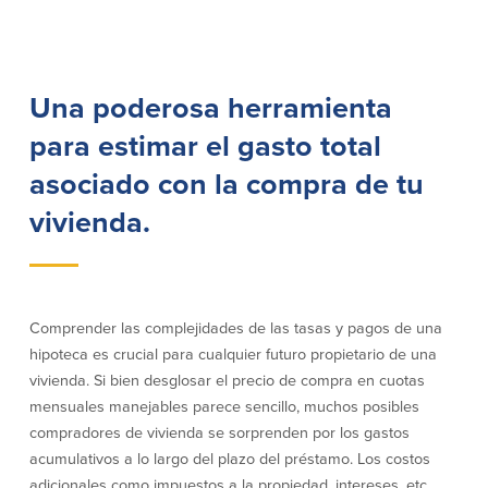
Préstamos personales en
Banca móvil
Massachusetts y Rhode Island
eStatements (estados de cuenta
Préstamos hipotecarios
electrónicos)
Casas prefabricadas y móviles
Recompensas por compras
Una poderosa herramienta
Línea de Crédito Hipotecario
Apple y Google Pay
para estimar el gasto total
(HELOC)
Gestión del dinero
Prestamo HEAT
Haz la solicitud
asociado con la compra de tu
Préstamos para automóviles de
BayCoast
vivienda.
Pagos de préstamos en línea
Otros Servicios
Comprender las complejidades de las tasas y pagos de una
Partners Insurance
hipoteca es crucial para cualquier futuro propietario de una
Tarjeta de ATM/Débito
vivienda. Si bien desglosar el precio de compra en cuotas
Cajeros automáticos interactivos
mensuales manejables parece sencillo, muchos posibles
(CIM)
compradores de vivienda se sorprenden por los gastos
Cajas de seguridad
acumulativos a lo largo del plazo del préstamo. Los costos
Cambio de divisas
adicionales como impuestos a la propiedad, intereses, etc.,